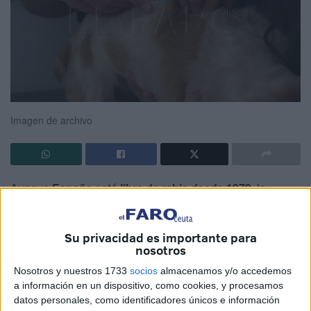
Imagen de archivo
Aunque
España está libre de rabia desde 1978
, la
enfermedad no está erradicada del todo. Casos
esporádicos en
animales en Ceuta y Melilla
infectados
Su privacidad es importante para
fuera del país,
generalmente en Marruecos, hacen que la
nosotros
vacunación antirrábica
siga siendo una herramienta
Nosotros y nuestros 1733
socios
almacenamos y/o accedemos
esencial para proteger la salud pública.
a información en un dispositivo, como cookies, y procesamos
datos personales, como identificadores únicos e información
En
Ceuta
, la
vacunación contra la rabia en perros
es