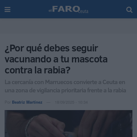
¿Por qué debes seguir
vacunando a tu mascota
contra la rabia?
La cercanía con Marruecos convierte a Ceuta en
una zona de vigilancia prioritaria frente a la rabia
Por
Beatriz Martínez
18/09/2025 - 10:34