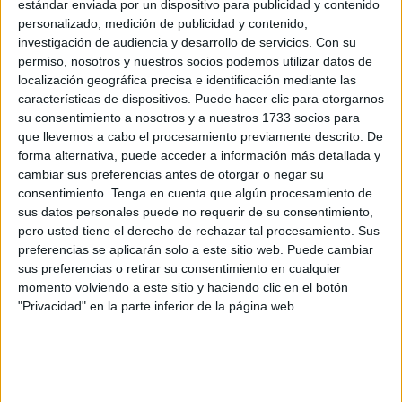
estándar enviada por un dispositivo para publicidad y contenido
obligatoria y debe renovarse anualmente. Además, es
personalizado, medición de publicidad y contenido,
gratuita para los propietarios de estos animales:
perros,
investigación de audiencia y desarrollo de servicios.
Con su
permiso, nosotros y nuestros socios podemos utilizar datos de
gatos y hurones.
localización geográfica precisa e identificación mediante las
características de dispositivos. Puede hacer clic para otorgarnos
Una amenaza controlada, pero no
su consentimiento a nosotros y a nuestros 1733 socios para
desaparecida
que llevemos a cabo el procesamiento previamente descrito. De
forma alternativa, puede acceder a información más detallada y
cambiar sus preferencias antes de otorgar o negar su
A nivel veterinario,
Ceuta y Melilla
siguen siendo puntos
consentimiento.
Tenga en cuenta que algún procesamiento de
sensibles, con presencia ocasional de rabia en animales.
sus datos personales puede no requerir de su consentimiento,
El último foco de rabia que se registró en nuestra
pero usted tiene el derecho de rechazar tal procesamiento. Sus
preferencias se aplicarán solo a este sitio web. Puede cambiar
ciudad fue en 2021
, cuando se dio la orden incluso de
sus preferencias o retirar su consentimiento en cualquier
sacrificar a todos los animales que no tuvieran dueño o
momento volviendo a este sitio y haciendo clic en el botón
microchip y que se encontrasen solos en la calle.
"Privacidad" en la parte inferior de la página web.
Sin embargo,
en Melilla este mismo año, en el mes de
abril, se notificaron tres casos
de perros con rabia, todos
procedentes de Marruecos a través de la frontera de Beni-