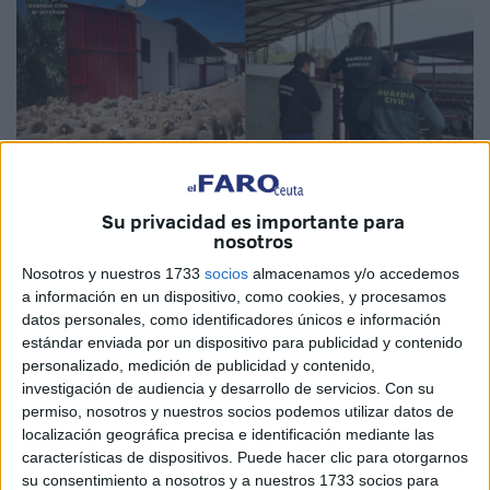
Su privacidad es importante para
nosotros
Nosotros y nuestros 1733
socios
almacenamos y/o accedemos
Imagen cedida
a información en un dispositivo, como cookies, y procesamos
datos personales, como identificadores únicos e información
estándar enviada por un dispositivo para publicidad y contenido
personalizado, medición de publicidad y contenido,
investigación de audiencia y desarrollo de servicios.
Con su
Ante la inminente conmemoración de la
Festividad del
permiso, nosotros y nuestros socios podemos utilizar datos de
Sacrificio- Eid al-Adha
, componentes del
Equipo de
localización geográfica precisa e identificación mediante las
Protección de la Naturaleza (EPRONA) de la
características de dispositivos. Puede hacer clic para otorgarnos
su consentimiento a nosotros y a nuestros 1733 socios para
Comandancia de la Guardia Civil
de Ceuta, que prestan