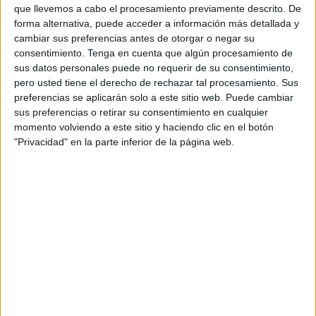
que llevemos a cabo el procesamiento previamente descrito. De
servicio de su especialidad, procedieron a la realización
forma alternativa, puede acceder a información más detallada y
de un operativo de control preventivo en estrecha
cambiar sus preferencias antes de otorgar o negar su
colaboración con el personal del
Servicio de Inspección
consentimiento.
Tenga en cuenta que algún procesamiento de
sus datos personales puede no requerir de su consentimiento,
Veterinaria y Seguridad Alimentaria
de la Ciudad
pero usted tiene el derecho de rechazar tal procesamiento. Sus
Autónoma de Ceuta.
preferencias se aplicarán solo a este sitio web. Puede cambiar
sus preferencias o retirar su consentimiento en cualquier
Por lo expuesto, se procedió a un reconocimiento
momento volviendo a este sitio y haciendo clic en el botón
exhaustivo en la totalidad de las explotaciones ganaderas
"Privacidad" en la parte inferior de la página web.
radicadas en la ciudad. Durante el desarrollo de este
operativo, se han llevado a cabo diversas
inspecciones
orientadas a verificar las condiciones de las
instalaciones y el estado del ganado
albergado en las
mismas, con el objetivo de garantizar el desarrollo de la
festividad bajo los cauces legales establecidos.