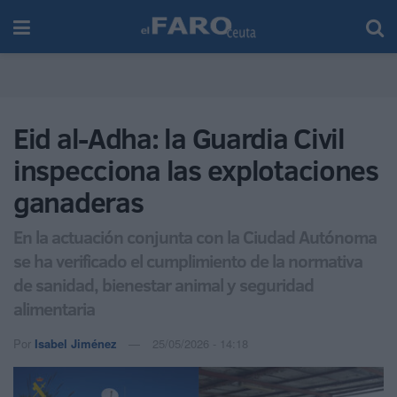
Eid al-Adha: la Guardia Civil
inspecciona las explotaciones
ganaderas
En la actuación conjunta con la Ciudad Autónoma
se ha verificado el cumplimiento de la normativa
de sanidad, bienestar animal y seguridad
alimentaria
Por
Isabel Jiménez
25/05/2026 - 14:18