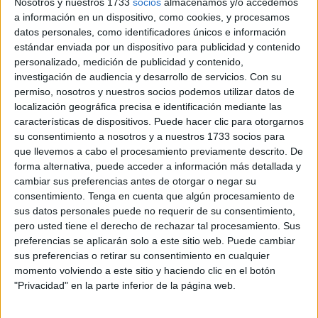
Nosotros y nuestros 1733
socios
almacenamos y/o accedemos
instrucción lleva el
Juzgado de lo Penal número 2
.
a información en un dispositivo, como cookies, y procesamos
datos personales, como identificadores únicos e información
Tras una investigación llevada a cabo por la Brigada
estándar enviada por un dispositivo para publicidad y contenido
personalizado, medición de publicidad y contenido,
Provincial de la Policía Judicial grupo de UDEF-
Delitos
investigación de audiencia y desarrollo de servicios.
Con su
Tecnológicos
, cuyos agentes procedieron a su detención
permiso, nosotros y nuestros socios podemos utilizar datos de
tras las elecciones municipales y posterior puesta en
localización geográfica precisa e identificación mediante las
libertad con cargos, se trata de esclarecer el
características de dispositivos. Puede hacer clic para otorgarnos
su consentimiento a nosotros y a nuestros 1733 socios para
comportamiento que tuvo este componente del Cuerpo
que llevemos a cabo el procesamiento previamente descrito. De
municipal con un vecino a quien multó por una infracción
forma alternativa, puede acceder a información más detallada y
de tráfico que nunca cometió.
cambiar sus preferencias antes de otorgar o negar su
consentimiento.
Tenga en cuenta que algún procesamiento de
Entre las diligencias que se han practicado hasta el
sus datos personales puede no requerir de su consentimiento,
momento figura la toma de declaración al policía
pero usted tiene el derecho de rechazar tal procesamiento. Sus
denunciado -que se acogió a su derecho a no declarar
preferencias se aplicarán solo a este sitio web. Puede cambiar
sus preferencias o retirar su consentimiento en cualquier
tanto en sede policial como judicial- así como a su
momento volviendo a este sitio y haciendo clic en el botón
compañero, al figurar tanto su número como firma en la
"Privacidad" en la parte inferior de la página web.
denuncia de tráfico que se expidió pero que niega haber
rubricado.