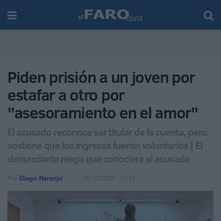
Piden prisión a un joven por
estafar a otro por
"asesoramiento en el amor"
El acusado reconoce ser titular de la cuenta, pero
sostiene que los ingresos fueron voluntarios | El
denunciante niega que conociera al acusado
Por
Diego Naranjo
15/12/2025 - 13:21