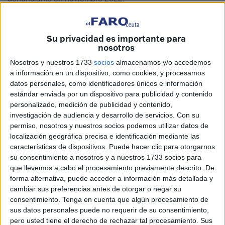
Durante la vista oral, las partes ofrecieron
versiones
contrapuestas
sobre el origen y la finalidad de los
Su privacidad es importante para
movimientos de dinero, así como sobre la relación
nosotros
existente entre ambos implicados.
Nosotros y nuestros 1733
socios
almacenamos y/o accedemos
a información en un dispositivo, como cookies, y procesamos
El
acusado
reconoció ser
titular de la cuenta
bancaria a
datos personales, como identificadores únicos e información
la que llegaron los ingresos investigados y admitió que el
estándar enviada por un dispositivo para publicidad y contenido
dinero transferido pertenecía al denunciante, aunque
negó
personalizado, medición de publicidad y contenido,
investigación de audiencia y desarrollo de servicios.
Con su
en todo momento que se tratara de
una estafa
.
permiso, nosotros y nuestros socios podemos utilizar datos de
localización geográfica precisa e identificación mediante las
Relato del acusado
características de dispositivos. Puede hacer clic para otorgarnos
su consentimiento a nosotros y a nuestros 1733 socios para
Según explicó ante la jueza, en el año 2022 creó un
perfil
que llevemos a cabo el procesamiento previamente descrito. De
forma alternativa, puede acceder a información más detallada y
femenino ficticio
en una
aplicación de citas
con la
cambiar sus preferencias antes de otorgar o negar su
supuesta intención de
ayudar a hombres
con problemas
consentimiento.
Tenga en cuenta que algún procesamiento de
de timidez para relacionarse.
sus datos personales puede no requerir de su consentimiento,
pero usted tiene el derecho de rechazar tal procesamiento. Sus