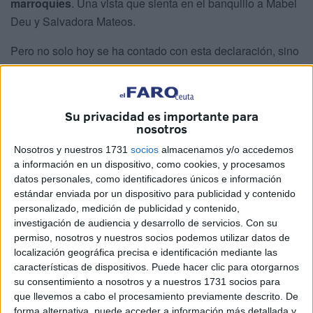
marroquíes
. Una vista que sienta en el banquillo a Mabel
Deu y Salvadora Mateos.
Pero no solo hoy se ha contado con esta declaración, sino
que, además, la Sala ha
acordado un careo
entre Pérez y
Mabel Deu
.
Su privacidad es importante para
Pérez ha recordado que desde la Secretaría de Estado
se
nosotros
envió una comunicación
el 10 de agosto de 2021 a
Nosotros y nuestros 1731
socios
almacenamos y/o accedemos
Delegación del Gobierno que versaba sobre el acuerdo
a información en un dispositivo, como cookies, y procesamos
entre España y Marruecos para retornar a los menores,
datos personales, como identificadores únicos e información
respetando sus intereses y derechos, al objeto de
estándar enviada por un dispositivo para publicidad y contenido
garantizar su reunificación con las familias.
personalizado, medición de publicidad y contenido,
investigación de audiencia y desarrollo de servicios.
Con su
En dicha comunicación, que
“no orden”,
se concretaba
permiso, nosotros y nuestros socios podemos utilizar datos de
que Marruecos debía garantizar los derechos de los
localización geográfica precisa e identificación mediante las
características de dispositivos. Puede hacer clic para otorgarnos
menores entregados por España.
su consentimiento a nosotros y a nuestros 1731 socios para
que llevemos a cabo el procesamiento previamente descrito. De
“Si fuera escrito mío lo habría firmado yo”, pero en este
forma alternativa, puede acceder a información más detallada y