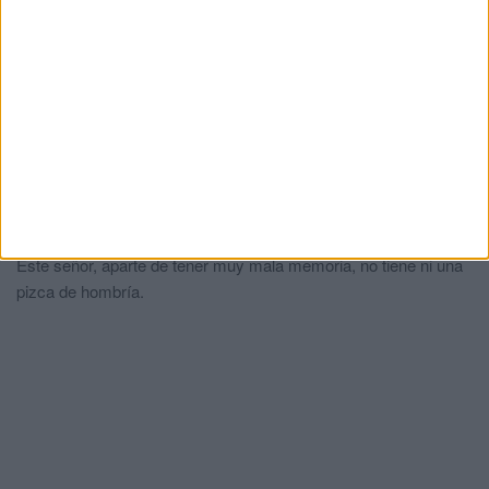
La Eurocámara debatirá este jueves la
crisis de Ceuta en una sesión
extraordinaria impulsada por el PP
HACE 12 HORAS
Comments
1
Capitán Trueno
comentó:
hace 1 año
Este señor, aparte de tener muy mala memoria, no tiene ni una
pizca de hombría.