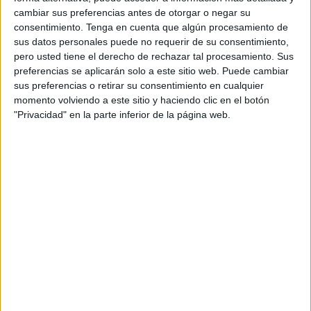
caso era de la Secretaría, ha puntualizado Pérez.
cambiar sus preferencias antes de otorgar o negar su
consentimiento.
Tenga en cuenta que algún procesamiento de
Relaciones políticas inexistentes
sus datos personales puede no requerir de su consentimiento,
pero usted tiene el derecho de rechazar tal procesamiento. Sus
preferencias se aplicarán solo a este sitio web. Puede cambiar
En ese periodo político
no había comunicación entre
sus preferencias o retirar su consentimiento en cualquier
España y Marruecos
, las relaciones diplomáticas no
momento volviendo a este sitio y haciendo clic en el botón
existían, estaban rotas, pero desde Interior “siempre
"Privacidad" en la parte inferior de la página web.
mantuvimos contactos y Marruecos nos manifestó que
quería recoger a esos menores”.
“Compartimos materias de especial sensibilidad y por eso
manteníamos contacto con ellos”, con Marruecos, pero las
relaciones con España no eran buenas porque ni existían.
“Las relaciones no estaban normalizadas por eso tuvimos
que hacer una labor de interlocución”.