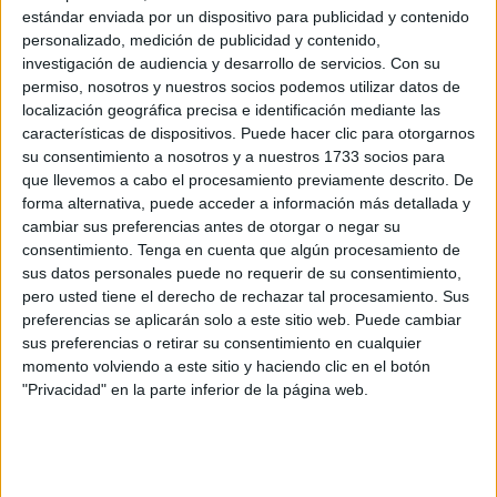
Para la supervisión y control de esa toma de muestras se
estándar enviada por un dispositivo para publicidad y contenido
designó a un brigada, un cabo 1º y a una soldado, que
personalizado, medición de publicidad y contenido,
investigación de audiencia y desarrollo de servicios.
Con su
controlaban la recogida.
permiso, nosotros y nuestros socios podemos utilizar datos de
localización geográfica precisa e identificación mediante las
Cómo se llevó a cabo la toma de
características de dispositivos. Puede hacer clic para otorgarnos
su consentimiento a nosotros y a nuestros 1733 socios para
muestras
que llevemos a cabo el procesamiento previamente descrito. De
forma alternativa, puede acceder a información más detallada y
El condenado fue conducido con el resto del personal para
cambiar sus preferencias antes de otorgar o negar su
someterse a la prueba y se quedó en las inmediaciones
consentimiento.
Tenga en cuenta que algún procesamiento de
sus datos personales puede no requerir de su consentimiento,
del botiquín vigilado junto al resto por el “semanilla” hasta
pero usted tiene el derecho de rechazar tal procesamiento. Sus
que
le entraron ganas de orinar y entró al botiquín a la
preferencias se aplicarán solo a este sitio web. Puede cambiar
toma de muestras
. Allí se le entregó el kit cerrado por el
sus preferencias o retirar su consentimiento en cualquier
cabo 1º: un vaso y tres tubos sobre los que debía hacer el
momento volviendo a este sitio y haciendo clic en el botón
"Privacidad" en la parte inferior de la página web.
volcado de la orina.
El soldado accedió al aseo, “abrió el kit, se bajó los
pantalones hasta las rodillas y se subió un poco la