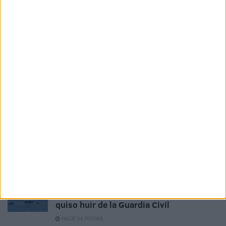
Related
Posts
La Policía expulsa a Marruecos al
detenido tras entrar en una casa y
meterse en la cama de su dueña
HACE 17 HORAS
Bajo investigación judicial 6 agresiones
sexuales tras la entrada masiva en Ceuta
HACE 23 HORAS
Condenado tras entrar en una casa: se
llegó a meter en la cama de su dueña
HACE 23 HORAS
A prisión el piloto de la moto de agua que
quiso huir de la Guardia Civil
HACE 24 HORAS