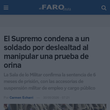
El Supremo condena a un
soldado por deslealtad al
manipular una prueba de
orina
La Sala de lo Militar confirma la sentencia de 6
meses de prisión, con las accesorias de
suspensión militar de empleo y cargo público
Por
Carmen Echarri
30/05/2026 - 07:21