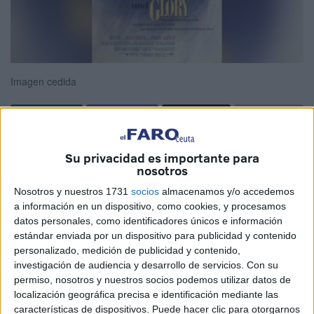
Imagen cedida
J. Carrasco de las Heras CEUTA
Su privacidad es importante para
nosotros
Supongo que cuando han pasado más de treinta años de
Nosotros y nuestros 1731
socios
almacenamos y/o accedemos
su estreno, si te queda en la memoria una película, es
a información en un dispositivo, como cookies, y procesamos
más, si te apetece revisionarla, es que ha sobrevivido al
datos personales, como identificadores únicos e información
del inexorable destino de la mayoría de las producciones
estándar enviada por un dispositivo para publicidad y contenido
que se estrenan cada año, que no es otro que caer en el
personalizado, medición de publicidad y contenido,
investigación de audiencia y desarrollo de servicios.
Con su
olvido. ¿Podríamos pues denominar a La chica del gánster
permiso, nosotros y nuestros socios podemos utilizar datos de
como un “clásico contemporáneo”? Cada hijo de vecino
localización geográfica precisa e identificación mediante las
que etiquete como quiera, pero el caso es que se trata de
características de dispositivos. Puede hacer clic para otorgarnos