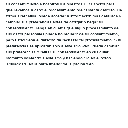
una muy buena recomendación que mezcla con destreza
su consentimiento a nosotros y a nuestros 1731 socios para
que llevemos a cabo el procesamiento previamente descrito. De
géneros como el humor negro, el crimen o el romance.
forma alternativa, puede acceder a información más detallada y
cambiar sus preferencias antes de otorgar o negar su
Con producción de Martin Scorsese, crimen y Robert de
consentimiento.
Tenga en cuenta que algún procesamiento de
Niro como uno de los protagonistas, en realidad la
sus datos personales puede no requerir de su consentimiento,
producción, segundo trabajo del realizador John
pero usted tiene el derecho de rechazar tal procesamiento. Sus
McNaughton toma distancia del del cine de Scorsese con
preferencias se aplicarán solo a este sitio web. Puede cambiar
sus preferencias o retirar su consentimiento en cualquier
un toque romántico y a rato agradable, con pinceladas de
momento volviendo a este sitio y haciendo clic en el botón
humor, que sorprende por evitar lo descarnado o excesivo
"Privacidad" en la parte inferior de la página web.
del género, eso sí, con inevitables elementos violentos sin
caer en lo desagradable.
Precisamente De Niro interpreta en esta historia a un
fotógrafo de la policía, apodado desde la ironía como
“perro rabioso” precisamente por su carácter tímido y
apacible, cuya vida se cruza con la de un peligroso
gangster (inquietante y divertido, como siempre impecable
Bill Murray) al que le salva la vida. El agradecimiento de