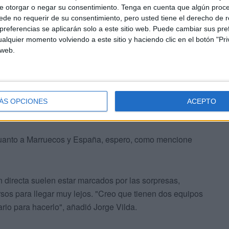
las selecciones favoritas en cualquier competición
e otorgar o negar su consentimiento.
Tenga en cuenta que algún proc
de no requerir de su consentimiento, pero usted tiene el derecho de r
referencias se aplicarán solo a este sitio web. Puede cambiar sus pref
alquier momento volviendo a este sitio y haciendo clic en el botón "Pri
mo el marroquí poseen el nivel suficiente para competir
 web.
ÁS OPCIONES
ACEPTO
cuanto a Marruecos y España, espero, como mencione
 directa suelen estar marcados por las sorpresas,
sos para llegar muy lejos. "Creo que tienen dos equipos
rio para hacerlo", añadió Jorge Vilda.