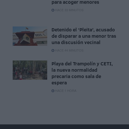
para acoger menores
HACE 33 MINUTOS
Detenido el ‘Pleita’, acusado
de disparar a una menor tras
una discusión vecinal
HACE 44 MINUTOS
Playa del Trampolín y CETI,
la nueva normalidad
precaria como sala de
espera
HACE 1 HORA