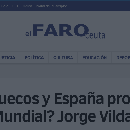
 Roja
COPE Ceuta
Portal del suscriptor
USTICIA
POLÍTICA
CULTURA
EDUCACIÓN
DEPO
uecos y España pro
Mundial? Jorge Vild