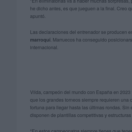
"En eliminatorias va a haber muchas sorpresas,
he dicho antes, es que jueguen a la final. Creo q
apuntó.
Las declaraciones del entrenador se producen 
marroquí
. Marruecos ha conseguido posicionars
internacional.
Vilda, campeón del mundo con España en 2023 y
que los grandes torneos siempre requieren una c
fortuna para llegar hasta las últimas rondas. Si
disponen de plantillas competitivas y estructura
"En estos campeonatos siempre tienes que tener u