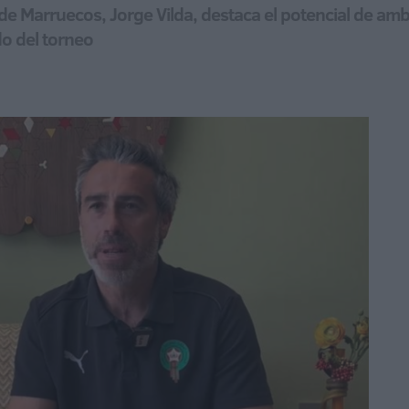
 de Marruecos, Jorge Vilda, destaca el potencial de am
do del torneo