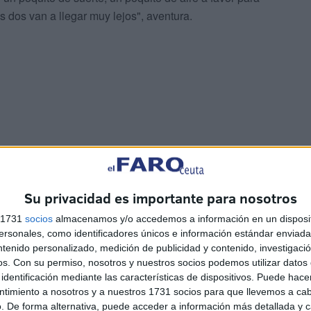
os dos van a llegar muy lejos", aventura.
 destacó la enorme pasión que existe por el fútbol en
fútbol
. Solo tienes que salir a las calles para ver que
Su privacidad es importante para nosotros
a, en los campos, en los parques, todo el mundo. Mujeres,
tbol".
s 1731
socios
almacenamos y/o accedemos a información en un disposit
sonales, como identificadores únicos e información estándar enviada 
ntenido personalizado, medición de publicidad y contenido, investigaci
eferencia
os.
Con su permiso, nosotros y nuestros socios podemos utilizar datos 
identificación mediante las características de dispositivos. Puede hacer
grandes potencias del fútbol mundial. El título
ntimiento a nosotros y a nuestros 1731 socios para que llevemos a ca
a consolidación de un modelo basado en la formación y
. De forma alternativa, puede acceder a información más detallada y 