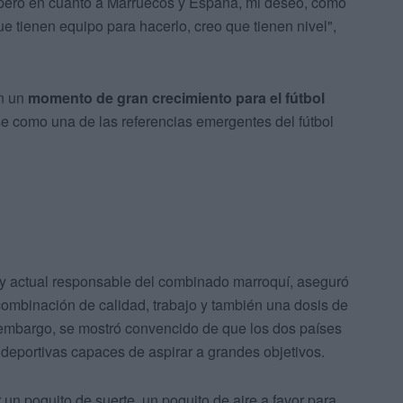
 pero en cuanto a Marruecos y España, mi deseo, como
ue tienen equipo para hacerlo, creo que tienen nivel",
en un
momento de gran crecimiento para el fútbol
e como una de las referencias emergentes del fútbol
 actual responsable del combinado marroquí, aseguró
ombinación de calidad, trabajo y también una dosis de
n embargo, se mostró convencido de que los dos países
s deportivas capaces de aspirar a grandes objetivos.
n poquito de suerte, un poquito de aire a favor para