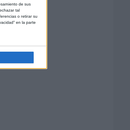
esamiento de sus
echazar tal
erencias o retirar su
vacidad" en la parte