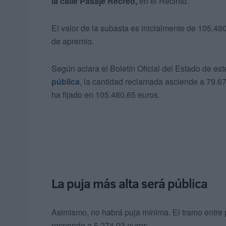
la calle Pasaje Recreo,
en el Recinto.
El valor de la subasta es inicialmente de 105.480
de apremio.
Según aclara el Boletín Oficial del Estado de es
pública
, la cantidad reclamada asciende a 79.67
ha fijado en 105.480,65 euros.
La puja más alta será pública
Asimismo, no habrá puja mínima. El tramo entre p
responde a 5.274,03 euros.