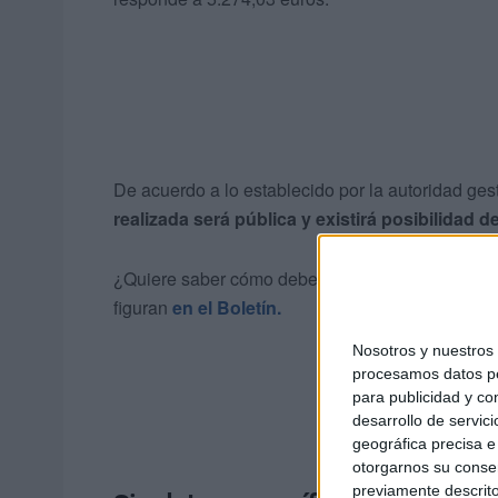
De acuerdo a lo establecido por la autoridad ges
realizada será pública y existirá posibilidad
¿Quiere saber cómo debe pujar por este bien int
figuran
en el Boletín.
Nosotros y nuestro
procesamos datos per
para publicidad y co
desarrollo de servici
geográfica precisa e 
otorgarnos su conse
previamente descrito