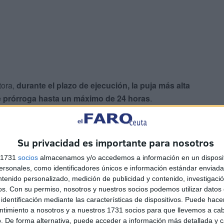
tora,
durante el plazo de ejecución,
la puja más alta
 de prórroga hasta un máximo de 24 horas
.
ervenido? Los datos concretos y todos los pasos
Su privacidad es importante para nosotros
s 1731
socios
almacenamos y/o accedemos a información en un disposit
sonales, como identificadores únicos e información estándar enviada 
ntenido personalizado, medición de publicidad y contenido, investigaci
os.
Con su permiso, nosotros y nuestros socios podemos utilizar datos 
identificación mediante las características de dispositivos. Puede hacer
ntimiento a nosotros y a nuestros 1731 socios para que llevemos a ca
. De forma alternativa, puede acceder a información más detallada y 