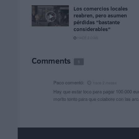
Los comercios locales
reabren, pero asumen
pérdidas "bastante
considerables"
HACE 2 DÍAS
Comments
1
Paco
comentó:
hace 2 meses
Hay que estar loco para pagar 100.000 eu
morito tonto para que colabore con las arca