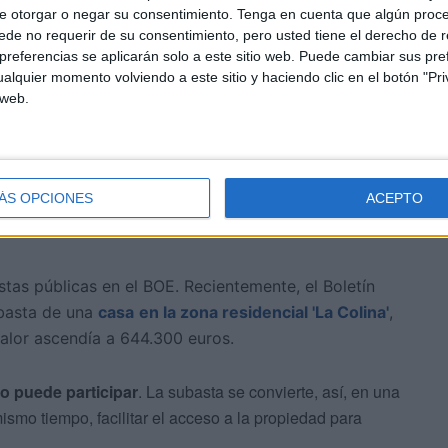
enda subastada
e otorgar o negar su consentimiento.
Tenga en cuenta que algún proc
de no requerir de su consentimiento, pero usted tiene el derecho de r
referencias se aplicarán solo a este sitio web. Puede cambiar sus pref
orta más datos sobre la vivienda ni aporta el informe
alquier momento volviendo a este sitio y haciendo clic en el botón "Pri
otras subastas que se publican a petición del Ministerio
 web.
ÁS OPCIONES
ACEPTO
tas públicas en el BOE. Recientemente, el Boletín
ubasta de una
casa
en la zona residencial 'La Colina'
,
alor ascendía a 644.300 euros.
o puede participar
. La subasta se convierte, así, en una
 mismo tiempo, facilitar el acceso a la propiedad para