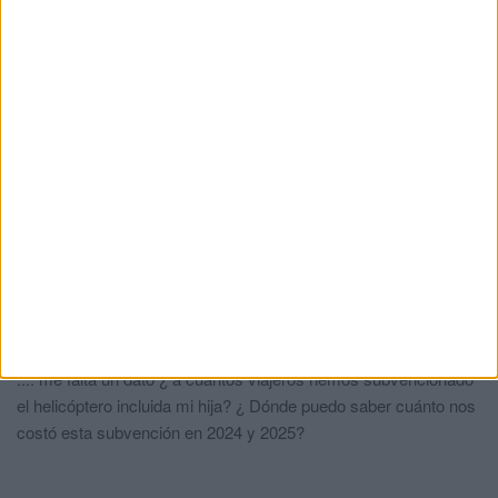
plazas vacantes de la UNED
HACE 3 DÍAS
167 trabajadores optan a convertirse en
funcionarios de carrera de la Ciudad
HACE 3 DÍAS
Comments
1
A ver si se enteran
comentó:
hace 2 meses
Subvención del barco igual a la del helicóptero sólo así vendrán
a visitarnos , si tenemos dinero para pagar el 65% de 430 euros
.... me falta un dato ¿ a cuántos viajeros hemos subvencionado
el helicóptero incluida mi hija? ¿ Dónde puedo saber cuánto nos
costó esta subvención en 2024 y 2025?