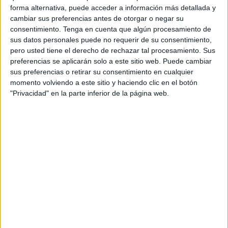
representantes de destinos
integrados en la
Red DTI
forma alternativa, puede acceder a información más detallada y
con el objetivo de abordar los nuevos retos del
turismo
cambiar sus preferencias antes de otorgar o negar su
inteligente
y sostenible
, fomentar la cooperación entre
consentimiento.
Tenga en cuenta que algún procesamiento de
sus datos personales puede no requerir de su consentimiento,
territorios y poner en común buenas prácticas relacionadas
pero usted tiene el derecho de rechazar tal procesamiento. Sus
con la
gobernanza
, la
innovación
, la
tecnología
, la
preferencias se aplicarán solo a este sitio web. Puede cambiar
sostenibilidad
y la
accesibilidad
, los cinco ejes que
sus preferencias o retirar su consentimiento en cualquier
sustentan la metodología de
Destino Turístico
momento volviendo a este sitio y haciendo clic en el botón
"Privacidad" en la parte inferior de la página web.
Inteligente
.
El programa ha estado estructurado en torno a los
principales desafíos que afrontan actualmente los destinos
turísticos, incluyendo sesiones dedicadas a la
transformación digital
, la
gestión inteligente de los
datos
, la
sostenibilidad
, la
accesibilidad universal
, la
inteligencia artificial aplicada al
turismo
y los nuevos
modelos de
gobernanza
.
Asimismo, se han desarrollado talleres participativos,