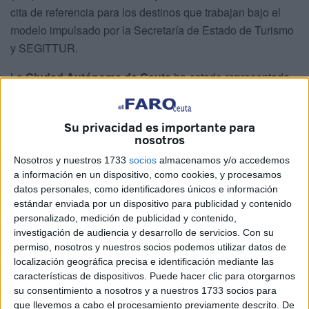
cita de referencia para los destinos que trabajan bajo el
modelo impulsado por la Secretaría de Estado de Turismo
y SEGITTUR.
La
Ciudad Autónoma de Ceuta
ha estado representada
por el técnico y Gestor DTI Enrique Rodríguez, quien ha
tenido la oportunidad de compartir experiencias, conocer
Su privacidad es importante para
proyectos innovadores e
intercambiar estrategias de
nosotros
gestión con
profesionales y responsables turísticos
Nosotros y nuestros 1733
socios
almacenamos y/o accedemos
procedentes de toda España.
a información en un dispositivo, como cookies, y procesamos
datos personales, como identificadores únicos e información
Intercambio de experiencias y
estándar enviada por un dispositivo para publicidad y contenido
personalizado, medición de publicidad y contenido,
nuevos retos del turismo inteligente
investigación de audiencia y desarrollo de servicios.
Con su
permiso, nosotros y nuestros socios podemos utilizar datos de
Bajo el lema '
Personas que hacen destinos. La
localización geográfica precisa e identificación mediante las
inteligencia que transforma el turismo'
, esta octava
características de dispositivos. Puede hacer clic para otorgarnos
su consentimiento a nosotros y a nuestros 1733 socios para
edición ha reunido a más de
150 gestores y
que llevemos a cabo el procesamiento previamente descrito. De