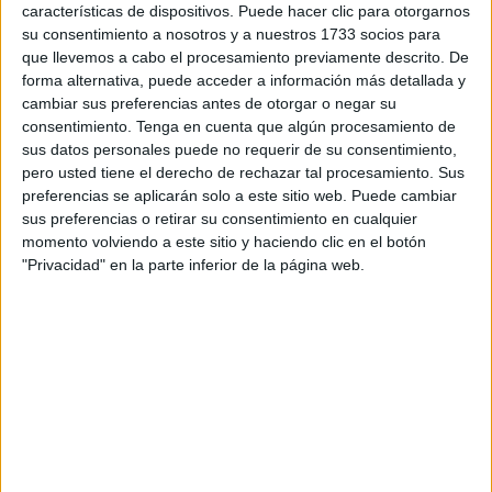
características de dispositivos. Puede hacer clic para otorgarnos
levantar el trofeo
y convertirse en la primera nación
su consentimiento a nosotros y a nuestros 1733 socios para
africana en conquistar una Copa del Mundo.
que llevemos a cabo el procesamiento previamente descrito. De
forma alternativa, puede acceder a información más detallada y
Mamdani, reconocido aficionado al fútbol y gran seguidor
cambiar sus preferencias antes de otorgar o negar su
de los
Leones del Atlas
, compartió en una entrevista con
consentimiento.
Tenga en cuenta que algún procesamiento de
The Guardian
sus pronósticos para el torneo que se
sus datos personales puede no requerir de su consentimiento,
pero usted tiene el derecho de rechazar tal procesamiento. Sus
celebrará en
Estados Unidos, Canadá y México
.
preferencias se aplicarán solo a este sitio web. Puede cambiar
sus preferencias o retirar su consentimiento en cualquier
Su apuesta no deja lugar a dudas: Marruecos llegará a la
momento volviendo a este sitio y haciendo clic en el botón
final y derrotará a
Francia
, culminando una de las mayores
"Privacidad" en la parte inferior de la página web.
gestas de la historia del fútbol africano.
Le maire de New York City, Zohran
Mamdani, a prédit que le Maroc 🇲🇦 battrait
la France en finale de la Coupe du monde et
deviendrait champions du monde
https://t.co/DDIbqXgkUs
pic.twitter.com/HlApocWhdj