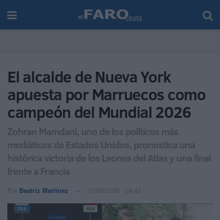
El alcalde de Nueva York
apuesta por Marruecos como
campeón del Mundial 2026
Zohran Mamdani, uno de los políticos más
mediáticos de Estados Unidos, pronostica una
histórica victoria de los Leones del Atlas y una final
frente a Francia
Por
Beatriz Martínez
07/06/2026 - 09:43