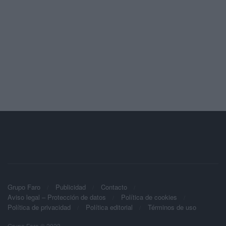
Grupo Faro
Publicidad
Contacto
Aviso legal – Protección de datos
Política de cookies
Política de privacidad
Política editorial
Términos de uso
Grupo Faro © 2023