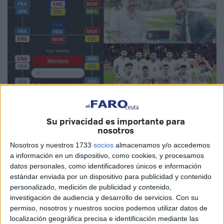
Imagen cedida
Su privacidad es importante para
nosotros
Nosotros y nuestros 1733
socios
almacenamos y/o accedemos
A pocos días del comienzo del
Mundial 2026
, las
a información en un dispositivo, como cookies, y procesamos
datos personales, como identificadores únicos e información
predicciones sobre el posible campeón se multiplican en
estándar enviada por un dispositivo para publicidad y contenido
todo el planeta. Sin embargo, una de las más llamativas ha
personalizado, medición de publicidad y contenido,
llegado desde Nueva York. El alcalde de la ciudad
investigación de audiencia y desarrollo de servicios.
Con su
estadounidense,
Zohran Mamdani
, ha asegurado que
la
permiso, nosotros y nuestros socios podemos utilizar datos de
localización geográfica precisa e identificación mediante las
selección de Marruecos tiene todo lo necesario para