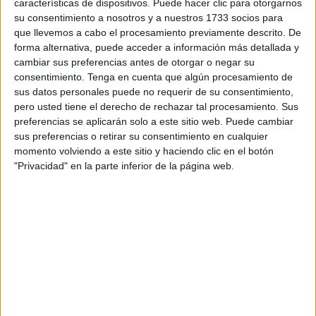
características de dispositivos. Puede hacer clic para otorgarnos
prueba
“objetiva y directa de cargo” contra el agente “
tras
su consentimiento a nosotros y a nuestros 1733 socios para
más de siete meses de instrucción
”.
que llevemos a cabo el procesamiento previamente descrito. De
forma alternativa, puede acceder a información más detallada y
“
No existe ni una sola intervención
telefónica, grabación
cambiar sus preferencias antes de otorgar o negar su
de audio o vídeo de la implicación en los hechos
consentimiento.
Tenga en cuenta que algún procesamiento de
investigados, ni se han encontrado mensajes de texto,
sus datos personales puede no requerir de su consentimiento,
pero usted tiene el derecho de rechazar tal procesamiento. Sus
correos electrónicos o comunicaciones”, argumentó.
preferencias se aplicarán solo a este sitio web. Puede cambiar
sus preferencias o retirar su consentimiento en cualquier
Negaba
así que hubiera
pruebas
para asociarlo a un
momento volviendo a este sitio y haciendo clic en el botón
cohecho
o “indicios directos, objetivos y sólidos” que
"Privacidad" en la parte inferior de la página web.
acrediten la relación del agente con los hechos asociados
al
embarque de grandes cantidades de hachís
en
camiones.
Las "pesquisas" de los
investigadores y las penas
barajadas, hasta 16 años para un