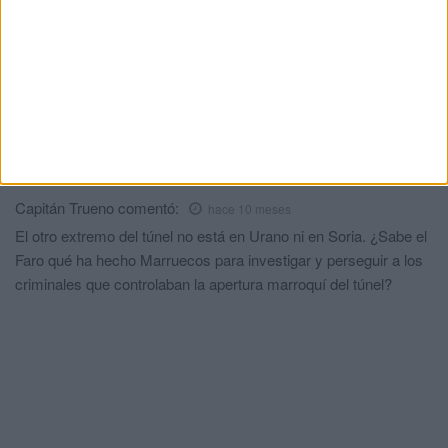
Condenado tras entrar en una casa: se
llegó a meter en la cama de su dueña
HACE 2 DÍAS
Comments
1
Capitán Trueno
comentó:
hace 10 meses
El otro extremo del túnel no está en Urano ni en Soria. ¿Sabe el
Faro qué ha hecho Marruecos para investigar y perseguir a los
criminales que controlaban la apertura marroquí del túnel?