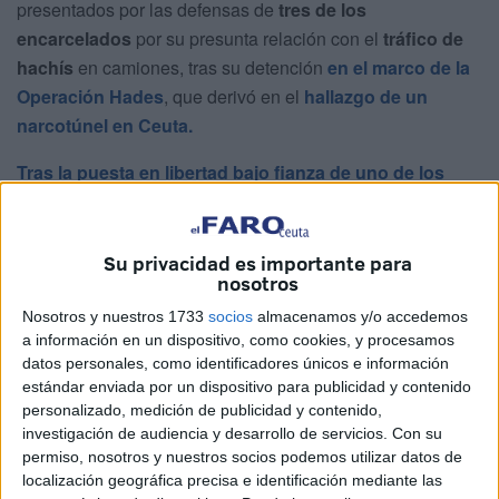
presentados por las defensas de
tres de los
encarcelados
por su presunta relación con el
tráfico de
hachís
en camiones, tras su detención
en el marco de la
Operación Hades
, que derivó en el
hallazgo de un
narcotúnel en Ceuta.
Tras la puesta en libertad bajo fianza de uno de los
considerados cabecillas
de la trama, precisamente
hermano del político y funcionario de prisiones, Mohamed
Ali Duas, se ha rechazado aplicar ese mismo criterio con
Su privacidad es importante para
nosotros
otros investigados, entre ellos uno de los dos guardias
civiles que está privado de libertad desde principios de
Nosotros y nuestros 1733
socios
almacenamos y/o accedemos
a información en un dispositivo, como cookies, y procesamos
año.
datos personales, como identificadores únicos e información
estándar enviada por un dispositivo para publicidad y contenido
Su Defensa ha visto
desestimado el recurso
presentado
personalizado, medición de publicidad y contenido,
para interesar su puesta en
libertad
. En dicho escrito
investigación de audiencia y desarrollo de servicios.
Con su
indicaba, entre otros motivos, que
no existían indicios
permiso, nosotros y nuestros socios podemos utilizar datos de
que incriminaran a su cliente, además de
no haber
localización geográfica precisa e identificación mediante las