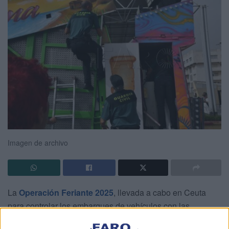
Imagen de archivo
La
Operación Feriante 2025
, llevada a cabo en Ceuta
para controlar los embarques de vehículos con las
atracciones en donde se intentan colar
inmigrantes
, ha