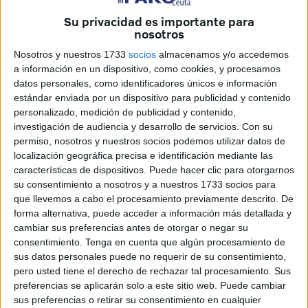
terminado con un
mínimo histórico
de interceptados.
Su privacidad es importante para
nosotros
Este sábado, tras el embarque de los últimos 20
remolques, se ha podido saber el número total de
Nosotros y nuestros 1733
socios
almacenamos y/o accedemos
inmigrantes
localizados
entre los amasijos de hierro:
3
a información en un dispositivo, como cookies, y procesamos
datos personales, como identificadores únicos e información
personas
.
estándar enviada por un dispositivo para publicidad y contenido
personalizado, medición de publicidad y contenido,
Las fuerzas de seguridad, tanto Guardia Civil como Policía
investigación de audiencia y desarrollo de servicios.
Con su
Nacional con apoyo de la Portuaria,
han revisado un total
permiso, nosotros y nuestros socios podemos utilizar datos de
de 342 vehículos
, entre turismos, remolques y camiones.
localización geográfica precisa e identificación mediante las
características de dispositivos. Puede hacer clic para otorgarnos
Fruto de esos controles, se ha dado con 3 personas. El
su consentimiento a nosotros y a nuestros 1733 socios para
primero de ellos fue un menor de edad que horas antes
que llevemos a cabo el procesamiento previamente descrito. De
forma alternativa, puede acceder a información más detallada y
había sido visto merodeando por el real de la Feria y que
cambiar sus preferencias antes de otorgar o negar su
está acogido en el centro de Piniers.
consentimiento.
Tenga en cuenta que algún procesamiento de
sus datos personales puede no requerir de su consentimiento,
Delegación da así por
cerrado el dispositivo
que se puso
pero usted tiene el derecho de rechazar tal procesamiento. Sus
en marcha con motivo de las pasadas fiestas patronales
preferencias se aplicarán solo a este sitio web. Puede cambiar
que finalizaron el 5 de agosto con la procesión de la
sus preferencias o retirar su consentimiento en cualquier