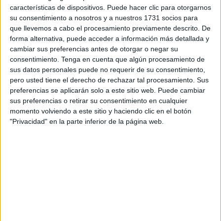
características de dispositivos. Puede hacer clic para otorgarnos
aparatos de color amarillo que se colocan
su consentimiento a nosotros y a nuestros 1731 socios para
estratégicamente en los vehículos.
que llevemos a cabo el procesamiento previamente descrito. De
forma alternativa, puede acceder a información más detallada y
Tecnología y perros especializados
cambiar sus preferencias antes de otorgar o negar su
consentimiento.
Tenga en cuenta que algún procesamiento de
sus datos personales puede no requerir de su consentimiento,
El funcionamiento del sistema es rápido y preciso. Según
pero usted tiene el derecho de rechazar tal procesamiento. Sus
ha podido constatar
FaroTV
, los agentes colocan estos
preferencias se aplicarán solo a este sitio web. Puede cambiar
dispositivos en cada vehículo durante unos
20 segundos
.
sus preferencias o retirar su consentimiento en cualquier
En ese breve lapso, el sistema puede determinar dos
momento volviendo a este sitio y haciendo clic en el botón
"Privacidad" en la parte inferior de la página web.
situaciones: si hay alguien oculto, emitirá el sonido de una
bocina potente
; si no detecta presencia humana, en la
pantalla del ordenador aparecerá un mensaje indicando
que no hay
alarmas activas
.
Sin embargo, la tecnología no es infalible y en ocasiones
puede arrojar
falsos positivos
. Eso fue precisamente lo
que ocurrió en una de las inspecciones de la mañana.