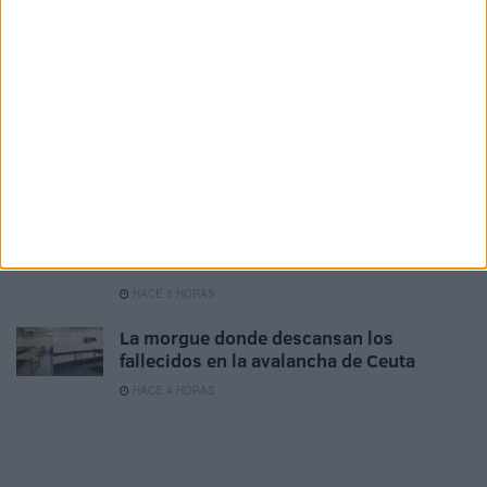
Colegios en vez de cuarteles, la solución
para acoger menores en Ceuta
HACE 2 HORAS
Marlaska contra las cuerdas tras dejar en
evidencia al CNI e Información
HACE 3 HORAS
El delegado del Gobierno denuncia
amenazas en redes sociales en plena
crisis en Ceuta
HACE 3 HORAS
La morgue donde descansan los
fallecidos en la avalancha de Ceuta
HACE 4 HORAS