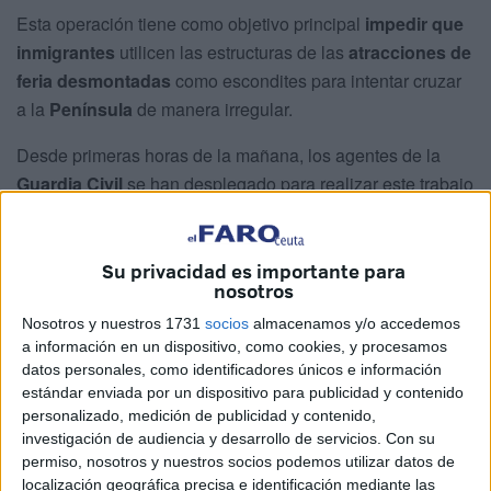
Esta operación tiene como objetivo principal
impedir que
inmigrantes
utilicen las estructuras de las
atracciones de
feria desmontadas
como escondites para intentar cruzar
a la
Península
de manera irregular.
Desde primeras horas de la mañana, los agentes de la
Guardia Civil
se han desplegado para realizar este trabajo
y
FaroTV
ha sido testigo de ello. El propósito es claro:
revisar con minuciosidad
cada rincón del entramado
metálico que compone las atracciones ya desmontadas y
Su privacidad es importante para
nosotros
cargadas en vehículos para su traslado.
Nosotros y nuestros 1731
socios
almacenamos y/o accedemos
Para esta tarea, las fuerzas de seguridad emplean
a información en un dispositivo, como cookies, y procesamos
tecnología especializada
que permite detectar la
datos personales, como identificadores únicos e información
estándar enviada por un dispositivo para publicidad y contenido
presencia de personas escondidas. Entre los dispositivos
personalizado, medición de publicidad y contenido,
utilizados se encuentra una
máquina detectora de
investigación de audiencia y desarrollo de servicios.
Con su
latidos
, dotada de un sistema inalámbrico de
permiso, nosotros y nuestros socios podemos utilizar datos de
microdetección humana
que se apoya en una serie de
localización geográfica precisa e identificación mediante las