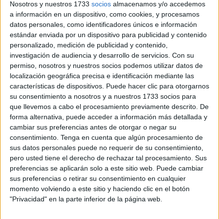
congratulado junto a su equipo del avance de unas obras
Nosotros y nuestros 1733
socios
almacenamos y/o accedemos
que suponen una inversión de 300 millones de euros.
a información en un dispositivo, como cookies, y procesamos
datos personales, como identificadores únicos e información
Red eléctrica es la promotora de un proyecto que ha
estándar enviada por un dispositivo para publicidad y contenido
personalizado, medición de publicidad y contenido,
pasado por un proceso largo y tedioso y que entre ayer y
investigación de audiencia y desarrollo de servicios.
Con su
hoy ha visto cómo se ejecutaba una de las fases más
permiso, nosotros y nuestros socios podemos utilizar datos de
complicadas posibilitando que el tubo por el que pasa el
localización geográfica precisa e identificación mediante las
cable llegue al
mar
.
características de dispositivos. Puede hacer clic para otorgarnos
su consentimiento a nosotros y a nuestros 1733 socios para
“Entre ayer y hoy se hizo la sobrecamisa, que es como
que llevemos a cabo el procesamiento previamente descrito. De
forma alternativa, puede acceder a información más detallada y
proteger ese cable de cualquier incidencia con
cambiar sus preferencias antes de otorgar o negar su
perforaciones a 400 metros de la
costa
. Han sido los
consentimiento.
Tenga en cuenta que algún procesamiento de
trabajos más delicados y con mayor complejidad”, ha
sus datos personales puede no requerir de su consentimiento,
expuesto la delegada del Gobierno, Cristina Pérez, que ha
pero usted tiene el derecho de rechazar tal procesamiento. Sus
preferencias se aplicarán solo a este sitio web. Puede cambiar
estado acompañada por el director del área de Fomento,
sus preferencias o retirar su consentimiento en cualquier
Diego Martínez.
momento volviendo a este sitio y haciendo clic en el botón
"Privacidad" en la parte inferior de la página web.
La
obra
del cable supondrá terminar con los apagones
“desagradables” que han afectado sobre todo a las