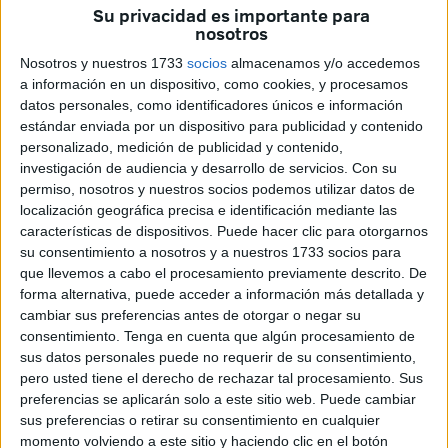
Las actuaciones desarrolladas por
Red Eléctrica
, la filial
Su privacidad es importante para
nosotros
de Redeia encargada del transporte y la operación del
sistema eléctrico en España, marchan a buen ritmo y en
Nosotros y nuestros 1733
socios
almacenamos y/o accedemos
a información en un dispositivo, como cookies, y procesamos
estos momentos, tal y como explican a
El Faro
, se centran
datos personales, como identificadores únicos e información
en dos tipos de obras.
estándar enviada por un dispositivo para publicidad y contenido
personalizado, medición de publicidad y contenido,
La primera se ejecuta en las inmediaciones de la
playa
investigación de audiencia y desarrollo de servicios.
Con su
del Chorrillo
para la cual se acotó desde hace unos
permiso, nosotros y nuestros socios podemos utilizar datos de
meses una zona en el aparcamiento. Ahí es donde se está
localización geográfica precisa e identificación mediante las
características de dispositivos. Puede hacer clic para otorgarnos
llevando a cabo una perforación dirigida, que no afecta a
su consentimiento a nosotros y a nuestros 1733 socios para
las proximidades de la playa.
que llevemos a cabo el procesamiento previamente descrito. De
forma alternativa, puede acceder a información más detallada y
La perforación dirigida llevada a
cambiar sus preferencias antes de otorgar o negar su
consentimiento.
Tenga en cuenta que algún procesamiento de
cabo no afecta a la cercanía de la
sus datos personales puede no requerir de su consentimiento,
pero usted tiene el derecho de rechazar tal procesamiento. Sus
playa
preferencias se aplicarán solo a este sitio web. Puede cambiar
sus preferencias o retirar su consentimiento en cualquier
Se utiliza una especie de tuneladora con la que se abre un
momento volviendo a este sitio y haciendo clic en el botón