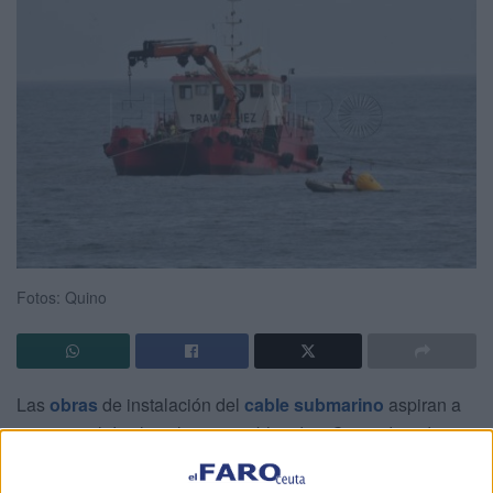
Fotos: Quino
Las
obras
de instalación del
cable submarino
aspiran a
que, cumplidos los plazos establecidos, Ceuta deje de ser
una
isla energética
.