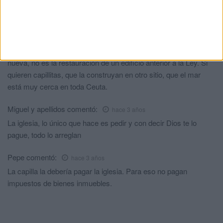
nose merece a estos impresentables.
Harto de aguantar...
comentó:
hace 3 años
Toda esa obra se va a realizar a menos de 30 metros de la
costa. Incumple la Ley de Costas ya que es una edificación
nueva, no es la restauración de un edificio anterior a la Ley. Si
quieren capillitas, que la construyan en otro sitio, que el mar
está muy cerca en toda Ceuta.
Miguel y apellidos
comentó:
hace 3 años
La iglesia, lo único que hace es pedir y con decir Dios te lo
pague, todo lo arreglan
Pepe
comentó:
hace 3 años
La capilla la debería pagar la iglesia. Para eso no pagan
impuestos de bienes inmuebles.