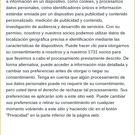
a información en un dispositivo, como cookies, y procesamos
adquisición y registro del solar de 3.466 metros cuadrados
datos personales, como identificadores únicos e información
de superficie adquirido a Defensa por casi 150.000 euros
estándar enviada por un dispositivo para publicidad y contenido
para reubicar la iglesia de
la Almadraba
, que tuvo que ser
personalizado, medición de publicidad y contenido,
investigación de audiencia y desarrollo de servicios.
Con su
cerrada en febrero de 2021 tras ser declarada en ruina.
permiso, nosotros y nuestros socios podemos utilizar datos de
localización geográfica precisa e identificación mediante las
La Ciudad ha pactado con la
características de dispositivos. Puede hacer clic para otorgarnos
su consentimiento a nosotros y a nuestros 1731 socios para
feligresía sacar a concurso la obra y
que llevemos a cabo el procesamiento previamente descrito. De
no encargársela a Tragsa
forma alternativa, puede acceder a información más detallada y
cambiar sus preferencias antes de otorgar o negar su
consentimiento.
Tenga en cuenta que algún procesamiento de
Se trata de una capilla con una sola planta para iglesia de
sus datos personales puede no requerir de su consentimiento,
una nave y habitación para sacristía con torre y cripta
pero usted tiene el derecho de rechazar tal procesamiento. Sus
inferior que fue inaugurada el 1 de noviembre de 1940 con
preferencias se aplicarán solo a este sitio web. Puede cambiar
sus preferencias o retirar su consentimiento en cualquier
el nombre ‘de Todos los Santos’ y rebautizada como ‘de
momento volviendo a este sitio y haciendo clic en el botón
Todos los Santos Nuestra Señora del Carmen’ en 1996.
"Privacidad" en la parte inferior de la página web.
“En ese mismo emplazamiento era imposible rehabilitar el
templo o construir uno nuevo, pero localizamos un solar