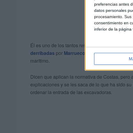
preferencias antes d
datos personales pue
procesamiento. Sus p
consentimiento en cu
inferior de la página
Él es uno de los tantos residentes de las
vivien
derribadas
por
Marruecos
como parte del plan q
M
marítimo.
Dicen que aplican la normativa de Costas, pero a
explicaciones y se les saca de lo que ha sido su
ordenar la entrada de las excavadoras.