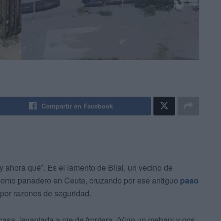
Compartir en Facebook
y ahora qué”. Es el lamento de Bilal, un vecino de
 como panadero en Ceuta, cruzando por ese antiguo
paso
 por razones de seguridad.
casa, levantada a pie de frontera. “Vino un mehani y nos