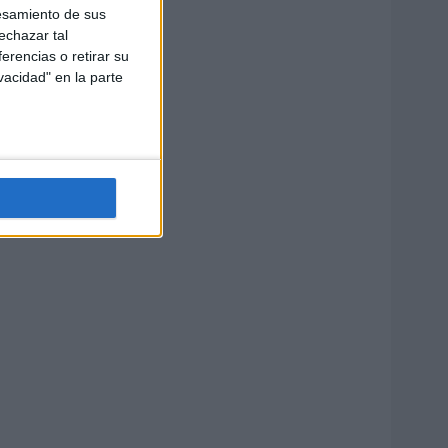
esamiento de sus
echazar tal
erencias o retirar su
vacidad" en la parte