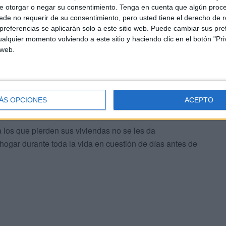
e otorgar o negar su consentimiento.
Tenga en cuenta que algún proc
de no requerir de su consentimiento, pero usted tiene el derecho de r
referencias se aplicarán solo a este sitio web. Puede cambiar sus pref
alquier momento volviendo a este sitio y haciendo clic en el botón "Pri
 web.
das
ubicadas frente al paso de Benzú que
están siendo
ue tiene para convertir esa franja en un nuevo espacio
ÁS OPCIONES
ACEPTO
 los que pierden sus viviendas no se les da
 hogar durante toda la vida en cuestión de días antes de