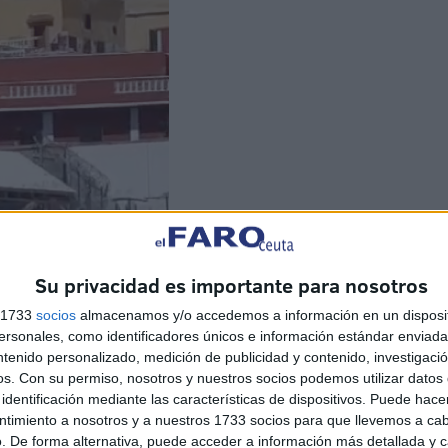
Su privacidad es importante para nosotros
s 1733
socios
almacenamos y/o accedemos a información en un disposit
sonales, como identificadores únicos e información estándar enviada 
ntenido personalizado, medición de publicidad y contenido, investigaci
os.
Con su permiso, nosotros y nuestros socios podemos utilizar datos 
identificación mediante las características de dispositivos. Puede hacer
ntimiento a nosotros y a nuestros 1733 socios para que llevemos a ca
. De forma alternativa, puede acceder a información más detallada y 