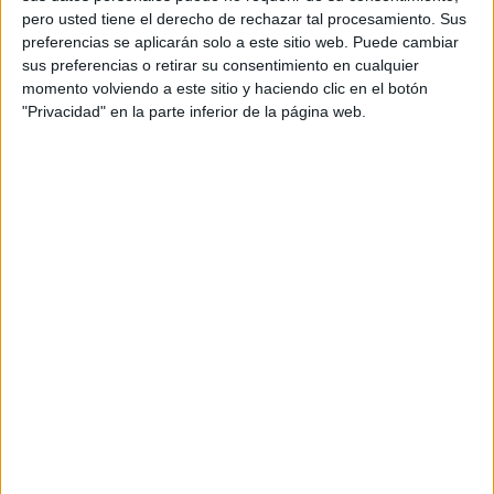
pero usted tiene el derecho de rechazar tal procesamiento. Sus
la Ciudad de Ceuta de los años 2021 (2) y 2022 (5),
preferencias se aplicarán solo a este sitio web. Puede cambiar
vacantes en la plantilla de funcionarios de la Ciudad.
sus preferencias o retirar su consentimiento en cualquier
momento volviendo a este sitio y haciendo clic en el botón
Según lo recogido en la Base 8.2 de la convocatoria —
"Privacidad" en la parte inferior de la página web.
publicada en el Boletín Oficial de la Ciudad de Ceuta
extraordinario número 90, de 29 de diciembre de 2022, y
rectificada en el BOCCE número 6407 de 10 de mayo de
2024—, un total de ocho aspirantes se presentaron a esta
primera prueba.
Consulte aquí las calificaciones de
los aspirantes que continúan en el
proceso y los no aptos