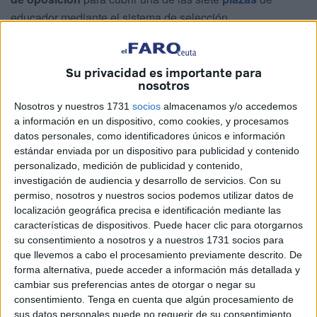
educador mediante el sistema de selección
de
oposición
en turno libre que anunció el
Gobierno de
Ceuta
mediante la publicación en el
BOCCE
el 10 de
Su privacidad es importante para
mayo de 2024 y tras la que
se abrió un plazo de
nosotros
presentación de solicitudes para los aspirantes.
Nosotros y nuestros 1731
socios
almacenamos y/o accedemos
Los aspirantes que resulten seleccionados ocuparán
a información en un dispositivo, como cookies, y procesamos
datos personales, como identificadores únicos e información
estas
siete vacantes en la plantilla de funcionarios
del
estándar enviada por un dispositivo para publicidad y contenido
Ayuntamiento, correspondientes a la oferta de Empleo
personalizado, medición de publicidad y contenido,
Público de la Ciudad para el año 2021 (2) y 2022 (5).
investigación de audiencia y desarrollo de servicios.
Con su
permiso, nosotros y nuestros socios podemos utilizar datos de
Fue el pasado 10 de mayo de 2024 cuando el Boletín
localización geográfica precisa e identificación mediante las
Oficial de la Ciudad publicó la corrección de las bases de
características de dispositivos. Puede hacer clic para otorgarnos
su consentimiento a nosotros y a nuestros 1731 socios para
la convocatoria para la provisión de siete plazas de
que llevemos a cabo el procesamiento previamente descrito. De
Educador, perteneciente a la Escala de Administración
forma alternativa, puede acceder a información más detallada y
Especial, Subescala Técnica, Grupo A, Sub-grupo A2 de
cambiar sus preferencias antes de otorgar o negar su
funcionario,
mediante el sistema de concurso-oposición
consentimiento.
Tenga en cuenta que algún procesamiento de
libre
, correspondiente a las Ofertas de Empleo Público de
sus datos personales puede no requerir de su consentimiento,