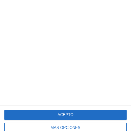
Educación de Adultos
POR
PAOLA PÉREZ CUENDA
21/07/2026
0
Ayudas para pagar las tasas de Selectividad:
¿estás en la lista de estudiantes
beneficiarios?
POR
PAOLA PÉREZ CUENDA
21/07/2026
0
1
2
…
200
ACEPTO
MÁS OPCIONES