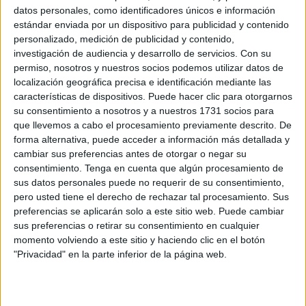
Bomberos en Ceuta
datos personales, como identificadores únicos e información
POR
PAOLA PÉREZ CUENDA
04/08/2026
3
estándar enviada por un dispositivo para publicidad y contenido
personalizado, medición de publicidad y contenido,
Los caseteros, indignados tras la suspensión
investigación de audiencia y desarrollo de servicios.
Con su
de la Feria de Ceuta: "Nadie ha dado la cara"
permiso, nosotros y nuestros socios podemos utilizar datos de
POR
PAOLA PÉREZ CUENDA
31/07/2026
4
localización geográfica precisa e identificación mediante las
características de dispositivos. Puede hacer clic para otorgarnos
La Guardia Civil recupera el cuerpo sin vida de
su consentimiento a nosotros y a nuestros 1731 socios para
otro inmigrante en aguas de Ceuta
que llevemos a cabo el procesamiento previamente descrito. De
POR
PAOLA PÉREZ CUENDA
30/07/2026
2
forma alternativa, puede acceder a información más detallada y
cambiar sus preferencias antes de otorgar o negar su
La Ciudad da diez días para completar la
consentimiento.
Tenga en cuenta que algún procesamiento de
documentación de las Becas Flutter
sus datos personales puede no requerir de su consentimiento,
POR
PAOLA PÉREZ CUENDA
24/07/2026
0
pero usted tiene el derecho de rechazar tal procesamiento. Sus
preferencias se aplicarán solo a este sitio web. Puede cambiar
¿Has solicitado las ayudas para finalizar la
sus preferencias o retirar su consentimiento en cualquier
ESO en Ceuta? Comprueba si debes presentar
momento volviendo a este sitio y haciendo clic en el botón
documentación
"Privacidad" en la parte inferior de la página web.
POR
PAOLA PÉREZ CUENDA
23/07/2026
0
Ceuta concede 78 becas para estudiantes de