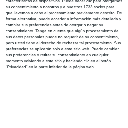
características de dispositivos. Puede hacer clic para otorgarnos
padres,
no se ha podido realizar
este jueves, tal y como
su consentimiento a nosotros y a nuestros 1733 socios para
que llevemos a cabo el procesamiento previamente descrito. De
se había previsto, debido a la
imposibilidad de llevar a
forma alternativa, puede acceder a información más detallada y
cabo una exploración
al niño dadas sus circunstancias.
cambiar sus preferencias antes de otorgar o negar su
consentimiento.
Tenga en cuenta que algún procesamiento de
Sí se han previsto
nuevas declaraciones de testigos
sus datos personales puede no requerir de su consentimiento,
para diciembre, entre ellas la de la
amiga
a la que la
pero usted tiene el derecho de rechazar tal procesamiento. Sus
madre del bebé remitió la fotografía del niño muerto, así
preferencias se aplicarán solo a este sitio web. Puede cambiar
sus preferencias o retirar su consentimiento en cualquier
como varios mensajes a través de la aplicación whatsApp.
momento volviendo a este sitio y haciendo clic en el botón
"Privacidad" en la parte inferior de la página web.
También la de la abuela del bebé
, a la que la detenida
llamó para indicarle lo que había sucedido instándole a
desplazarse a la vivienda de Alférez Provisional para
quedarse con el niño.
Instrucción del caso
La instrucción del caso la lleva
el Juzgado número 2 de
Ceuta
cuya titular dictó el auto de entrada en prisión para