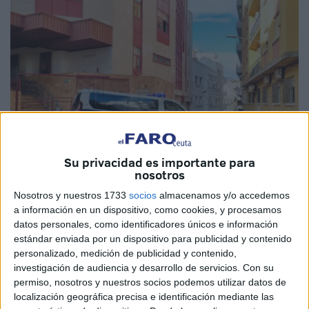
Su privacidad es importante para
nosotros
Nosotros y nuestros 1733
socios
almacenamos y/o accedemos
Foto: P.P.C.
a información en un dispositivo, como cookies, y procesamos
datos personales, como identificadores únicos e información
estándar enviada por un dispositivo para publicidad y contenido
personalizado, medición de publicidad y contenido,
investigación de audiencia y desarrollo de servicios.
Con su
La prueba preconstituida
que se iba a realizar al
permiso, nosotros y nuestros socios podemos utilizar datos de
hermano del bebé fallecido en su vivienda de Alférez
localización geográfica precisa e identificación mediante las
Provisional, en Ceuta, por cuya
muerte
están presos sus