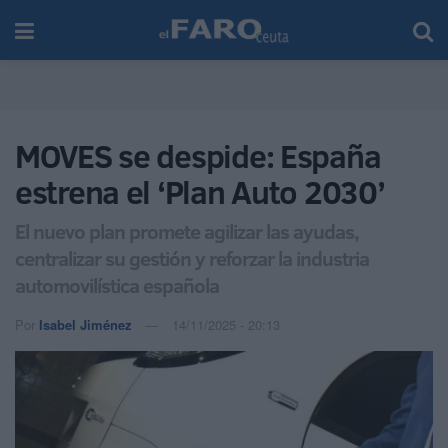
MOVES se despide: España
estrena el ‘Plan Auto 2030’
El nuevo plan promete agilizar las ayudas,
centralizar su gestión y reforzar la industria
automovilística española
Por
Isabel Jiménez
14/11/2025 - 20:13