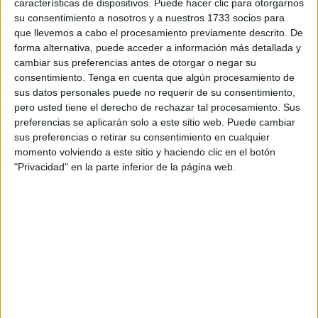
características de dispositivos. Puede hacer clic para otorgarnos
eléctricos
en todo el país
.
su consentimiento a nosotros y a nuestros 1733 socios para
que llevemos a cabo el procesamiento previamente descrito. De
A diferencia del MOVES, el nuevo plan
centraliza la
forma alternativa, puede acceder a información más detallada y
gestión en el Gobierno
, eliminando la intervención de las
cambiar sus preferencias antes de otorgar o negar su
comunidades autónomas. Esto busca evitar desigualdades
consentimiento.
Tenga en cuenta que algún procesamiento de
territoriales, donde algunas regiones agotaban los fondos
sus datos personales puede no requerir de su consentimiento,
pero usted tiene el derecho de rechazar tal procesamiento. Sus
antes que otras.
preferencias se aplicarán solo a este sitio web. Puede cambiar
sus preferencias o retirar su consentimiento en cualquier
Fin del MOVES y centralización de las
momento volviendo a este sitio y haciendo clic en el botón
"Privacidad" en la parte inferior de la página web.
ayudas
El
Plan MOVES
ha funcionado durante varios años, pero
presentaba problemas. En algunas comunidades los
fondos se agotaron ya en septiembre, mientras que la
lentitud en la recepción de las ayudas
provocaba que
algunas marcas adelantaran el descuento en el precio del
vehículo.