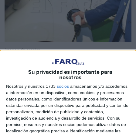
Imagen de archivo
Su privacidad es importante para
nosotros
El Gobierno de España ha anunciado la próxima llegada
del
‘Plan Auto 2030’
, un paquete de incentivos que
Nosotros y nuestros 1733
socios
almacenamos y/o accedemos
a información en un dispositivo, como cookies, y procesamos
reemplazará al conocido
Plan MOVES III
y que también
datos personales, como identificadores únicos e información
beneficiará a Ceuta.
estándar enviada por un dispositivo para publicidad y contenido
personalizado, medición de publicidad y contenido,
La medida se hará pública antes de finalizar 2025 y estará
investigación de audiencia y desarrollo de servicios.
Con su
plenamente operativa desde principios de 2026. Su
permiso, nosotros y nuestros socios podemos utilizar datos de
objetivo principal es
impulsar la compra de
vehículos
localización geográfica precisa e identificación mediante las