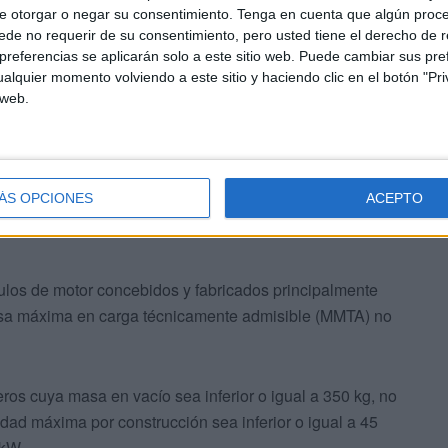
xto, tiene que ver con los
vehículos susceptibles
de
e otorgar o negar su consentimiento.
Tenga en cuenta que algún proc
as categorías siguientes:
de no requerir de su consentimiento, pero usted tiene el derecho de r
referencias se aplicarán solo a este sitio web. Puede cambiar sus pref
alquier momento volviendo a este sitio y haciendo clic en el botón "Pri
menos cuatro ruedas diseñados y fabricados para el
 web.
s del asiento del conductor, ocho plazas como máximo.
ÁS OPCIONES
ACEPTO
ulos de motor concebidos y fabricados principalmente
asa máxima en carga técnicamente admisible (MMTA) no
geros cuya masa en vacío sea inferior o igual a 350 kg, no
idad máxima por construcción sea inferior o igual a 45
 kW.