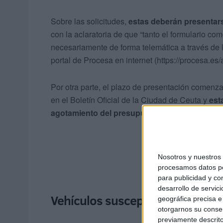
Sobre las solicitudes,
estas deberán presentars
con la aclaratoria de que “tanto el formulario 
necesariamente de forma telemática a través de l
portal de Procesa en internet (https://procesa.es
Por otra parte, el plazo de presentación comenzar
en el Boletín Oficial de la Ciudad de Ceuta y
est
agotamiento del presupuesto disponible.
Nosotros y nuestro
procesamos datos per
para publicidad y co
desarrollo de servici
Vehículos susceptibles de ayud
geográfica precisa e 
otorgarnos su conse
previamente descrito