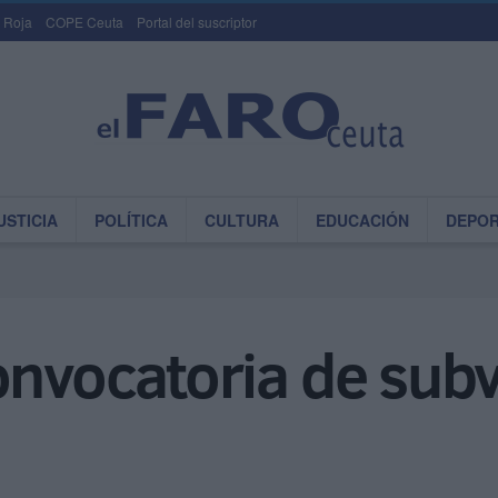
 Roja
COPE Ceuta
Portal del suscriptor
USTICIA
POLÍTICA
CULTURA
EDUCACIÓN
DEPO
onvocatoria de sub