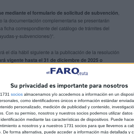
e mediante el formulario de solicitud de subvención
,
como la documentación complementaria se presentarán
a ficha correspondiente del catálogo de trámites del
/ayudas-y-subvenciones/)”.
á el día hábil siguiente a la publicación de la resolución
ará vigente hasta el 31 de diciembre de 2025 o
Su privacidad es importante para nosotros
s 1731
socios
almacenamos y/o accedemos a información en un disposit
sonales, como identificadores únicos e información estándar enviada 
ntenido personalizado, medición de publicidad y contenido, investigaci
os.
Con su permiso, nosotros y nuestros socios podemos utilizar datos 
a
identificación mediante las características de dispositivos. Puede hacer
ntimiento a nosotros y a nuestros 1731 socios para que llevemos a ca
. De forma alternativa, puede acceder a información más detallada y 