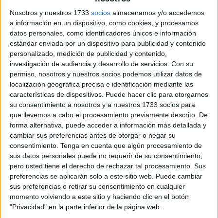
Carrera Diplomática, que recogía el tratamiento de usted a
Nosotros y nuestros 1733
socios
almacenamos y/o accedemos
los Secretarios de 2ª y 3ª clase, Agregados de Embajadas
a información en un dispositivo, como cookies, y procesamos
y en la Carrera Consular. En el Ejército era de riguroso y
datos personales, como identificadores únicos e información
obligado cumplimiento cuando en 1958 vine a Ceuta
estándar enviada por un dispositivo para publicidad y contenido
voluntario a cumplir la vieja “mili”, donde el inferior
personalizado, medición de publicidad y contenido,
investigación de audiencia y desarrollo de servicios.
Con su
necesariamente debía saludar y tratar siempre de usted a
permiso, nosotros y nuestros socios podemos utilizar datos de
sus superiores; pero también éstos debían corresponder
localización geográfica precisa e identificación mediante las
de la misma forma, aunque en este caso era más eludible.
características de dispositivos. Puede hacer clic para otorgarnos
En una conferencia dada el 29-03-2011 en Ceuta, el que
su consentimiento a nosotros y a nuestros 1733 socios para
que llevemos a cabo el procesamiento previamente descrito. De
fuera general de cuatro estrellas e hijo de la ciudad, José
forma alternativa, puede acceder a información más detallada y
Faura Martín, que fue JEME, contaba que él había
cambiar sus preferencias antes de otorgar o negar su
conocido tratarse de usted hasta entre los tenientes
consentimiento.
Tenga en cuenta que algún procesamiento de
generales, los más modernos a los más antiguos, porque
sus datos personales puede no requerir de su consentimiento,
pero usted tiene el derecho de rechazar tal procesamiento. Sus
entonces “la antigüedad equivalía a un grado”; pero,
preferencias se aplicarán solo a este sitio web. Puede cambiar
añadía, que al tiempo de la conferencia el tratamiento se
sus preferencias o retirar su consentimiento en cualquier
había ya relajado tanto hasta haber casi desaparecido
momento volviendo a este sitio y haciendo clic en el botón
incluso entre los de distinta categoría o graduación cuando
"Privacidad" en la parte inferior de la página web.