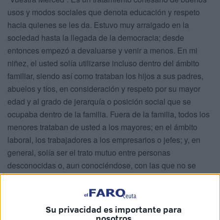
usos y modos sociales que denota educación y respeto
hacia quienes se les da. Estuvo muy arraigado en la
sociedad hasta la llegada de la democracia; desde
entonces empezó a devaluarse y venir a menos. En mi
niñez, el usted solía utilizarse incluso dentro del ámbito
familiar, siendo así como trataban los hijos a sus padres,
abuelos y tíos, en consideración y respeto por su mayor
edad y al grado de jerarquía o posición social que se
ocupaba dentro de la familia. Fuera de la familia, todos los
menores trataban de usted a los mayores; en el ámbito
laboral, los trabajadores a los empresarios o jefes; y, en
general, solía ser el trato mutuo entre personas
desconocidas o, aun conociéndose, con las que no se
tuviera confianza.
Su uso llegó a estar reglado dentro de algunas
Su privacidad es importante para
profesiones, como en el Reglamento Orgánico de la
nosotros