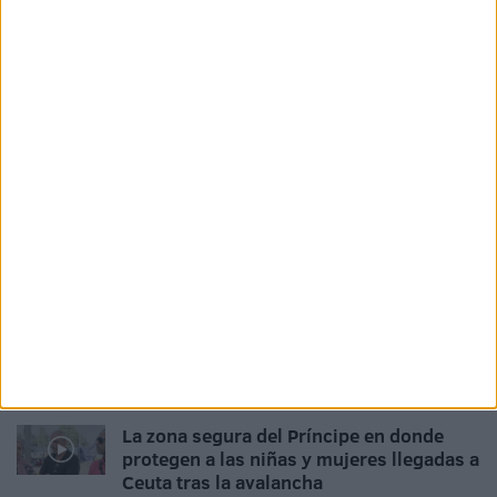
Related
Posts
Condena y expulsión por atentado: le
sacó un punzón a un policía
HACE 17 MINUTOS
"Nos sentimos solos": hartazgo y
preocupación en la concentración por la
crisis migratoria
HACE 8 HORAS
"Ceuta no se vende": miles de ceutíes se
unen en una sola voz tras el chantaje de
Marruecos
HACE 11 HORAS
La zona segura del Príncipe en donde
protegen a las niñas y mujeres llegadas a
Ceuta tras la avalancha