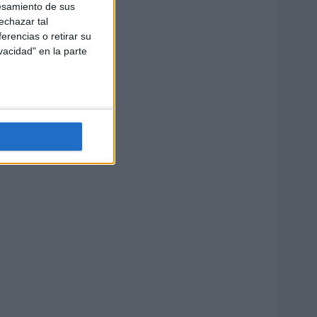
esamiento de sus
echazar tal
erencias o retirar su
vacidad" en la parte