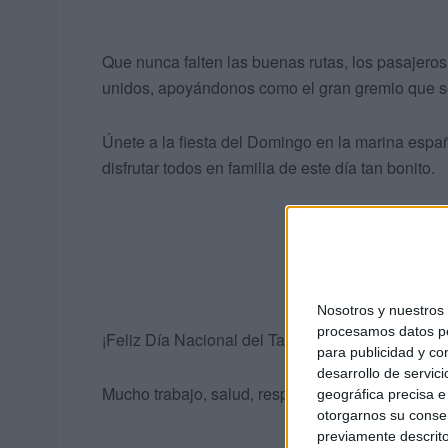
Que nunca falten las buenas rutas, los pasajeros
unidos, apoyándonos como el gran gremio que 
Únete a la fiesta del Domingo en la marina españo
disfrutar todos en familia de este día tan bonito.
Nosotros y nuestro
procesamos datos per
¡Feliz Día Nacional del Taxista a todos los comp
para publicidad y co
desarrollo de servici
Mucho trabajo, salud, respeto y kilómetros de b
geográfica precisa e 
otorgarnos su conse
previamente descrito