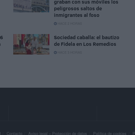
graban con sus móviles los
peligrosos saltos de
inmigrantes al foso
HACE 2 HORAS
 6
Sociedad caballa: el bautizo
a
de Fidela en Los Remedios
HACE 3 HORAS
d
Contacto
Aviso legal – Protección de datos
Política de cookies
P