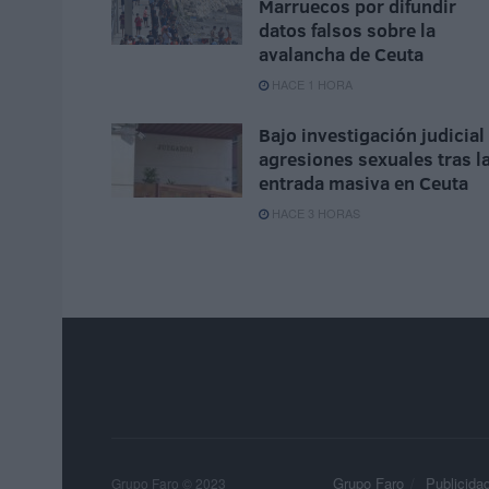
Marruecos por difundir
datos falsos sobre la
avalancha de Ceuta
HACE 1 HORA
Bajo investigación judicial
agresiones sexuales tras l
entrada masiva en Ceuta
HACE 3 HORAS
Grupo Faro
Publicida
Grupo Faro © 2023