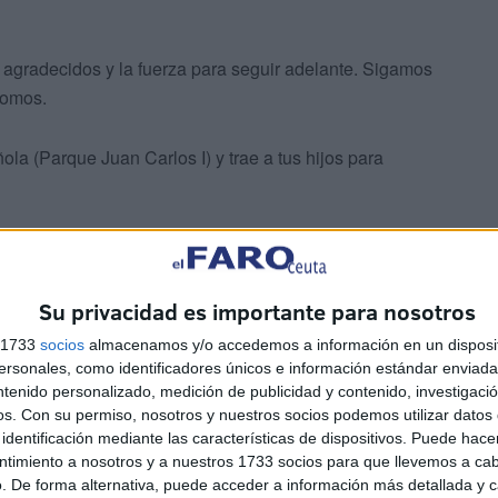
 agradecidos y la fuerza para seguir adelante. Sigamos
somos.
la (Parque Juan Carlos I) y trae a tus hijos para
Su privacidad es importante para nosotros
s 1733
socios
almacenamos y/o accedemos a información en un disposit
sonales, como identificadores únicos e información estándar enviada 
añeros!
ntenido personalizado, medición de publicidad y contenido, investigaci
os.
Con su permiso, nosotros y nuestros socios podemos utilizar datos 
endiciones para cada uno.
identificación mediante las características de dispositivos. Puede hacer
ntimiento a nosotros y a nuestros 1733 socios para que llevemos a ca
. De forma alternativa, puede acceder a información más detallada y 