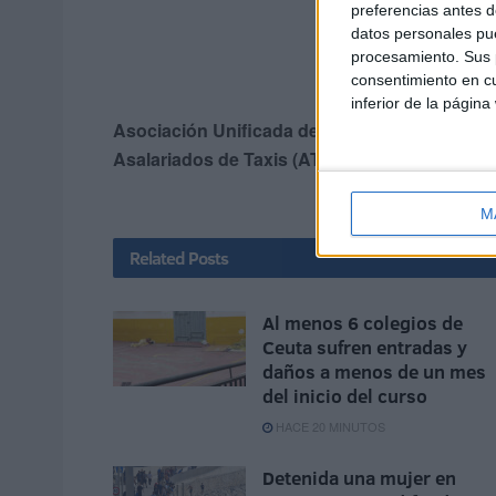
preferencias antes d
datos personales pue
procesamiento. Sus p
consentimiento en cu
inferior de la página
Asociación Unificada de Taxis de Ceuta, con 
Asalariados de Taxis (ATAT).
M
Related
Posts
Al menos 6 colegios de
Ceuta sufren entradas y
daños a menos de un mes
del inicio del curso
HACE 20 MINUTOS
Detenida una mujer en