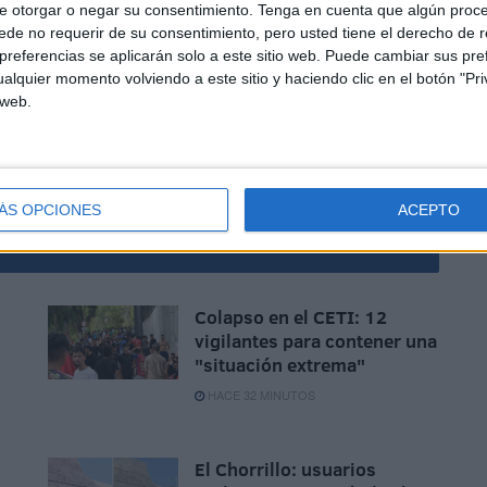
e otorgar o negar su consentimiento.
Tenga en cuenta que algún proc
de no requerir de su consentimiento, pero usted tiene el derecho de r
referencias se aplicarán solo a este sitio web. Puede cambiar sus pref
alquier momento volviendo a este sitio y haciendo clic en el botón "Pri
 web.
la colaboración de la Asociación de Trabajadores
ÁS OPCIONES
ACEPTO
Colapso en el CETI: 12
vigilantes para contener una
"situación extrema"
HACE 32 MINUTOS
El Chorrillo: usuarios