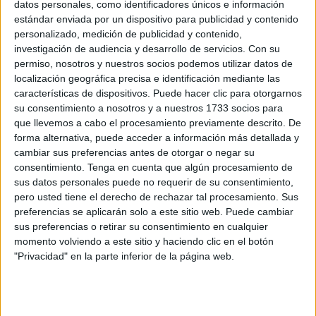
concreto un 6,4 por ciento más alta, frente a lo que ocurre
datos personales, como identificadores únicos e información
con los menores de esa edad, cuya renta es un
7,3 por
estándar enviada por un dispositivo para publicidad y contenido
personalizado, medición de publicidad y contenido,
ciento inferior
a la media europea. Una estadística de
investigación de audiencia y desarrollo de servicios.
Con su
contrastes que se da también en Ceuta.
permiso, nosotros y nuestros socios podemos utilizar datos de
localización geográfica precisa e identificación mediante las
Los mayores de 65 años son además los únicos que han
características de dispositivos. Puede hacer clic para otorgarnos
mejorado su renta en términos reales respecto a 2009, de
su consentimiento a nosotros y a nuestros 1733 socios para
acuerdo con un estudio publicado este miércoles por la
que llevemos a cabo el procesamiento previamente descrito. De
forma alternativa, puede acceder a información más detallada y
Fundación BBVA
y el Ivie, que toma la mediana (valor
cambiar sus preferencias antes de otorgar o negar su
central entre la mitad superior y la mitad inferior) para
consentimiento.
Tenga en cuenta que algún procesamiento de
evitar la distorsión de la media por el efecto de los
sus datos personales puede no requerir de su consentimiento,
extremos.
pero usted tiene el derecho de rechazar tal procesamiento. Sus
preferencias se aplicarán solo a este sitio web. Puede cambiar
En términos intergeneracionales, los datos colocan a
sus preferencias o retirar su consentimiento en cualquier
España en una de las primeras posiciones de la UE por
momento volviendo a este sitio y haciendo clic en el botón
"Privacidad" en la parte inferior de la página web.
renta relativa de los mayores respecto a la población de 25
a 54 años, una situación que tiene mucho que ver con el
sistema de pensiones
, según el informe ‘Formación,