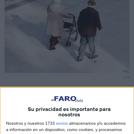
EFE
Su privacidad es importante para
Las personas
mayores de 65 años
son la única franja de
nosotros
población de España que cuenta con una renta mediana
Nosotros y nuestros 1733
socios
almacenamos y/o accedemos
superior a la media de la
Unión Europea
(UE), en
a información en un dispositivo, como cookies, y procesamos