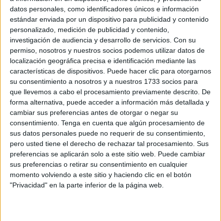
Seguridad Social y Migraciones,
se abonan entre el día 1
datos personales, como identificadores únicos e información
y el 4 de cada mes
.
estándar enviada por un dispositivo para publicidad y contenido
personalizado, medición de publicidad y contenido,
Al respecto, indican que “la norma dice que será el primer
investigación de audiencia y desarrollo de servicios.
Con su
día hábil del mes en que se realiza el pago (a mes
permiso, nosotros y nuestros socios podemos utilizar datos de
localización geográfica precisa e identificación mediante las
vencido) y siempre antes del cuarto día natural del mismo”,
características de dispositivos. Puede hacer clic para otorgarnos
pero “la fecha exacta del ingreso de este importe
a veces
su consentimiento a nosotros y a nuestros 1733 socios para
se adelanta
por el banco del pensionista”.
que llevemos a cabo el procesamiento previamente descrito. De
forma alternativa, puede acceder a información más detallada y
De manera que “lo más habitual es que entre el 22 y el 26
cambiar sus preferencias antes de otorgar o negar su
de cada mes recibamos en nuestra cuenta corriente el
consentimiento.
Tenga en cuenta que algún procesamiento de
sus datos personales puede no requerir de su consentimiento,
importe de nuestra pensión, que en los meses de junio y
pero usted tiene el derecho de rechazar tal procesamiento. Sus
noviembre incluirá una paga extra”.
preferencias se aplicarán solo a este sitio web. Puede cambiar
sus preferencias o retirar su consentimiento en cualquier
Sobre las excepciones, el Ministerio de Inclusión,
momento volviendo a este sitio y haciendo clic en el botón
Seguridad Social y Migraciones explica que “en el caso de
"Privacidad" en la parte inferior de la página web.
pensiones
que deriven de accidente de trabajo y
enfermedad profesional, se satisfacen en 12 pagas, ya que