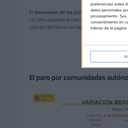
preferencias antes d
datos personales pue
El
desempleo de los jóvenes menores de 25 
procesamiento. Sus p
(-2,79%) respecto al mes anterior. El total se si
consentimiento en cu
cota de 165.000 en un mes de mayo.
inferior de la página
M
El paro por comunidades autó