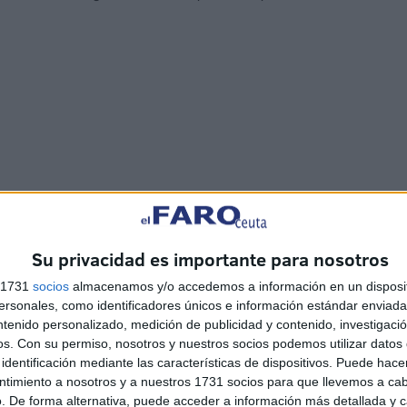
inuye en 20.316 personas (-1,43%) en relación al mes
es.
Su privacidad es importante para nosotros
s 1731
socios
almacenamos y/o accedemos a información en un disposit
ersonas (-1,72%) y el total se sitúa en 916.611 hombres
sonales, como identificadores únicos e información estándar enviada 
ntenido personalizado, medición de publicidad y contenido, investigaci
os.
Con su permiso, nosotros y nuestros socios podemos utilizar datos 
identificación mediante las características de dispositivos. Puede hacer
culino baja en 51.851 (-5,35%) y el femenino cae más,
ntimiento a nosotros y a nuestros 1731 socios para que llevemos a ca
. De forma alternativa, puede acceder a información más detallada y 