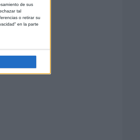
esamiento de sus
echazar tal
erencias o retirar su
vacidad" en la parte