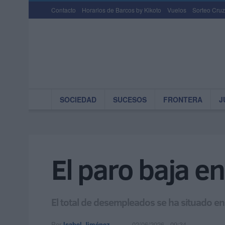
Contacto
Horarios de Barcos by Kikoto
Vuelos
Sorteo Cruz
SOCIEDAD
SUCESOS
FRONTERA
J
El paro baja 
El total de desempleados se ha situado e
Por
Isabel Jiménez
02/06/2026 - 09:34