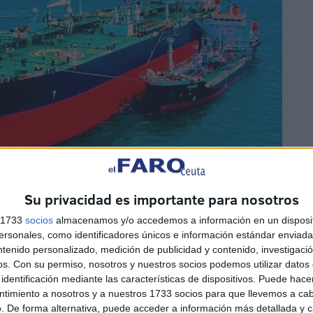
Su privacidad es importante para nosotros
s 1733
socios
almacenamos y/o accedemos a información en un disposit
sonales, como identificadores únicos e información estándar enviada 
ntenido personalizado, medición de publicidad y contenido, investigaci
os.
Con su permiso, nosotros y nuestros socios podemos utilizar datos 
identificación mediante las características de dispositivos. Puede hacer
de Ceuta en nota de prensa, constituye un punto de
ntimiento a nosotros y a nuestros 1733 socios para que llevemos a ca
. De forma alternativa, puede acceder a información más detallada y 
onstrucción naval
, la
ingeniería marítima
, el