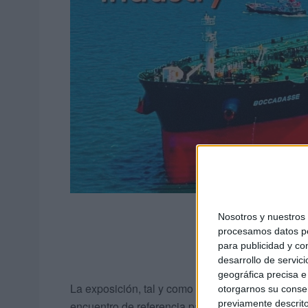
Nosotros y nuestro
procesamos datos per
para publicidad y co
desarrollo de servici
geográfica precisa e 
La exposición, tal y como ha indicado el Puerto 
otorgarnos su conse
previamente descrito
encuentro de referencia para sectores como la
c