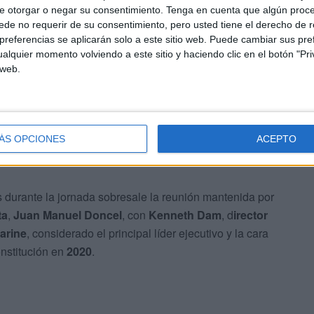
e otorgar o negar su consentimiento.
Tenga en cuenta que algún proc
s
, la
logística
, los
servicios portuarios
y las
nuevas
de no requerir de su consentimiento, pero usted tiene el derecho de r
referencias se aplicarán solo a este sitio web. Puede cambiar sus pref
alquier momento volviendo a este sitio y haciendo clic en el botón "Pri
ar nuevas oportunidades
 web.
a de Ceuta
mantiene una "intensa" agenda de reuniones
as
y empresas de servicios, con el objetivo de dar a
 explorar nuevas oportunidades de colaboración y
ÁS OPCIONES
ACEPTO
 durante la jornada sobresale la reunión mantenida por
ta
,
Juan Manuel Doncel
, con
Kenneth Dam
, d
irector
arine
, considerado el principal líder ejecutivo y la cara
onstitución en
2020
.