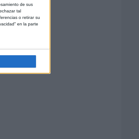
esamiento de sus
echazar tal
erencias o retirar su
vacidad" en la parte