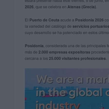
estará presente hasta este viernes, 5 de junio, en
2026
, que se celebra en
Atenas (Grecia)
.
El
Puerto de Ceuta
acude a
Posidonia 2026
con
la variedad del catálogo de
servicios portuario
cuyo desarrollo se ha potenciado en estos últim
Posidonia
, considerada una de las principales f
más de
2.000 empresas expositoras
procedent
cercana a los
25.000 visitantes profesionales
.