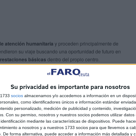
e atención humanitaria
y proceden principalmente de
endieron su viaje buscando una oportunidad de futuro en
restaciones básicas
dentro del propio centro.
tituye la
única medida eficaz
para descongestionar un
cidad
, con un número de residentes que
duplica las 512
Su privacidad es importante para nosotros
s 1733
socios
almacenamos y/o accedemos a información en un disposit
sonales, como identificadores únicos e información estándar enviada 
ntenido personalizado, medición de publicidad y contenido, investigaci
os.
Con su permiso, nosotros y nuestros socios podemos utilizar datos 
identificación mediante las características de dispositivos. Puede hacer
ntimiento a nosotros y a nuestros 1733 socios para que llevemos a ca
. De forma alternativa, puede acceder a información más detallada y 