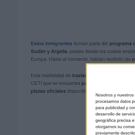
Estos inmigrantes
forman parte del
programa d
Sudán y Argelia
, países desde los cuales empr
Europa. Hasta el momento, habían recibido las
p
Esta modalidad de
traslados programados
cons
CETI que se encuentra
por encima de su capa
plazas oficiales
disponibles.
Nosotros y nuestro
procesamos datos per
para publicidad y co
desarrollo de servici
geográfica precisa e 
otorgarnos su conse
previamente descrito