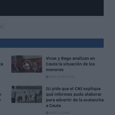
ón
Vivas y Rego analizan en
ta
Ceuta la situación de los
menores
HACE 39 MINUTOS
IU pide que el CNI explique
n
qué informes pudo elaborar
y
para advertir de la avalancha
a Ceuta
HACE 3 HORAS