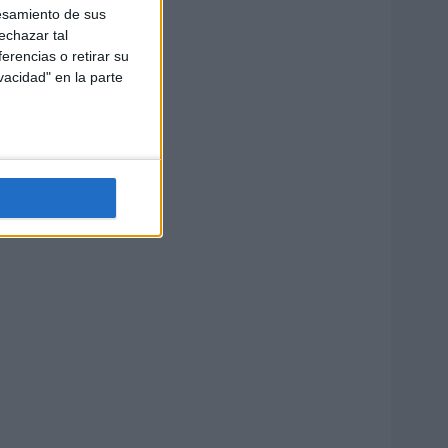
esamiento de sus
echazar tal
erencias o retirar su
vacidad" en la parte