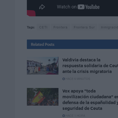
Tags:
CETI
Frontera
Frontera Sur
Inmigraci
Related
Posts
Valdivia destaca la
respuesta solidaria de Ceu
ante la crisis migratoria
HACE 6 MINUTOS
Vox apoya "toda
movilización ciudadana" e
defensa de la españolidad 
seguridad de Ceuta
HACE 1 HORA