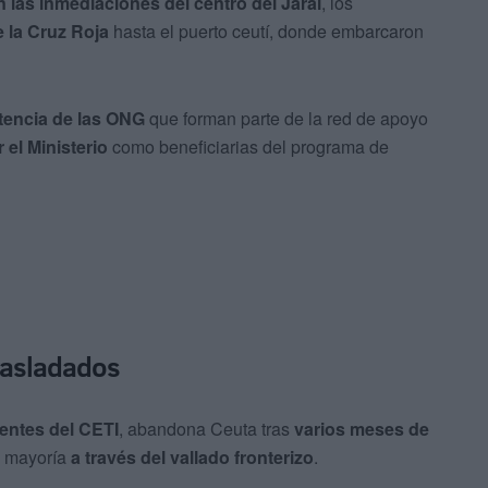
 las inmediaciones del centro del Jaral
, los
 la Cruz Roja
hasta el puerto ceutí, donde embarcaron
tencia de las ONG
que forman parte de la red de apoyo
 el Ministerio
como beneficiarias del programa de
trasladados
entes del CETI
, abandona Ceuta tras
varios meses de
u mayoría
a través del vallado fronterizo
.