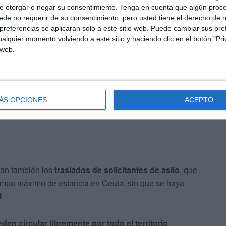
e otorgar o negar su consentimiento.
Tenga en cuenta que algún proc
tudes de asilo
de no requerir de su consentimiento, pero usted tiene el derecho de r
referencias se aplicarán solo a este sitio web. Puede cambiar sus pref
alquier momento volviendo a este sitio y haciendo clic en el botón "Pri
 ahora
en el entorno del propio centro
, evitando las
 web.
o. Los incluidos en la denominada
lista de las maletas
o
a
Cruz Roja
, evitando desplazamientos a pie como
ÁS OPCIONES
ACEPTO
an también los
traslados de solicitantes de asilo
, que
iempo máximo de estancia en Ceuta, sin que se haya
l
.
den circular libremente por todo el territorio