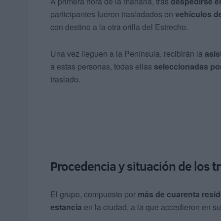
A primera hora de la mañana, tras
despedirse en
participantes fueron trasladados en
vehículos de
con destino a la otra orilla del Estrecho.
Una vez lleguen a la Península, recibirán la
asis
a estas personas, todas ellas
seleccionadas por
traslado.
Procedencia y situación de los 
El grupo, compuesto por
más de cuarenta resid
estancia
en la ciudad, a la que accedieron en s