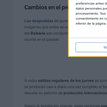
preferencias antes d
Cambios en el protocolo y solici
datos personales pue
procesamiento. Sus p
consentimiento en cu
Las despedidas
de quienes parten se realizan
inferior de la página
imágenes que antes se concentraban en el puert
del
Baleària
son conducidos directamente por l
ocurría en el pasado.
M
A estas
salidas regulares de los jueves
se sum
se producen casi a diario una vez cumplido el t
resuelto su petición de
protección internaciona
Según la legislación vigente, estas personas
pue