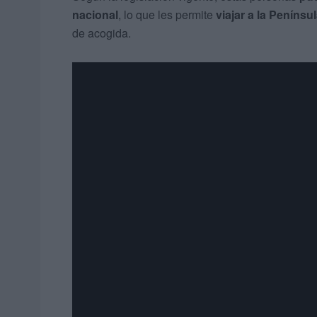
nacional
, lo que les permite
viajar a la Penínsu
de acogida.