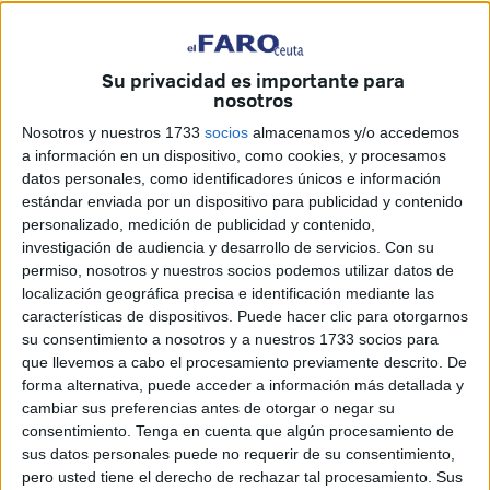
Operación Hades.
Este domingo, se puede apreciar otro hueco más que
Su privacidad es importante para
conduce a la galería subterránea. Es decir, ya se conoce el
nosotros
rumbo de ese
narcotúnel
que pasa por el Arroyo de las
Nosotros y nuestros 1733
socios
almacenamos y/o accedemos
Bombas.
a información en un dispositivo, como cookies, y procesamos
datos personales, como identificadores únicos e información
Una de las bocas la tiene en la
nave
del Tarajal que
estándar enviada por un dispositivo para publicidad y contenido
funcionó como marmolería durante años y pasa por el
personalizado, medición de publicidad y contenido,
arroyo ante la vivienda levantada justo frente al polígono.
investigación de audiencia y desarrollo de servicios.
Con su
Allí fue donde se realizó la primera perforación dándose
permiso, nosotros y nuestros socios podemos utilizar datos de
con el trayecto del túnel.
localización geográfica precisa e identificación mediante las
características de dispositivos. Puede hacer clic para otorgarnos
Pues bien, tras haber comprobado que dicha
su consentimiento a nosotros y a nuestros 1733 socios para
que llevemos a cabo el procesamiento previamente descrito. De
infraestructura seguía hacia un
cobertizo
, este domingo se
forma alternativa, puede acceder a información más detallada y
ha llevado a cabo otra nueva perforación que,
cambiar sus preferencias antes de otorgar o negar su
efectivamente, da a ese
narcotúnel
.
consentimiento.
Tenga en cuenta que algún procesamiento de
sus datos personales puede no requerir de su consentimiento,
Labores de verificación por parte de
pero usted tiene el derecho de rechazar tal procesamiento. Sus