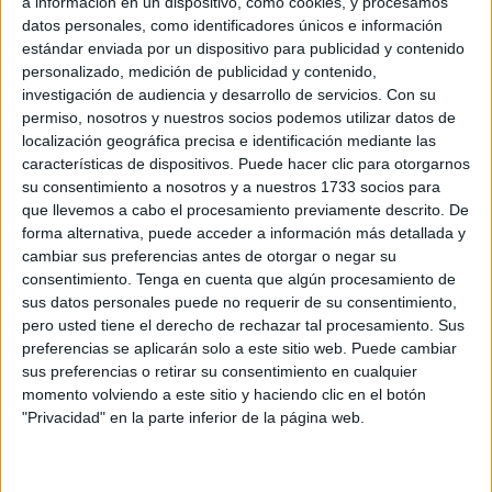
a información en un dispositivo, como cookies, y procesamos
través de un túnel tendrá consecuencias de impacto. Las
datos personales, como identificadores únicos e información
tendrá si las investigaciones desarrolladas terminan como
estándar enviada por un dispositivo para publicidad y contenido
la Guardia Civil espera. El silencio que domina los pasos
personalizado, medición de publicidad y contenido,
que da
Asuntos Internos
constituye la clave para que
investigación de audiencia y desarrollo de servicios.
Con su
permiso, nosotros y nuestros socios podemos utilizar datos de
nada se tuerza.
localización geográfica precisa e identificación mediante las
características de dispositivos. Puede hacer clic para otorgarnos
Son muchos años los invertidos en la bautizada como
su consentimiento a nosotros y a nuestros 1733 socios para
Operación Hades
, seguimientos e intervenciones
que llevemos a cabo el procesamiento previamente descrito. De
practicadas como para que, al final del operativo, puedan
forma alternativa, puede acceder a información más detallada y
surgir incidencias que enturbien los resultados esperados.
cambiar sus preferencias antes de otorgar o negar su
consentimiento.
Tenga en cuenta que algún procesamiento de
Por eso mismo la magistrada titular del Juzgado Central
sus datos personales puede no requerir de su consentimiento,
pero usted tiene el derecho de rechazar tal procesamiento. Sus
número 3 de la Audiencia Nacional, María Tardón, acordó
preferencias se aplicarán solo a este sitio web. Puede cambiar
prorrogar el secreto de sumario
, toda vez que conocer
sus preferencias o retirar su consentimiento en cualquier
ahora datos de la
investigación
podría ponerla en peligro.
momento volviendo a este sitio y haciendo clic en el botón
"Privacidad" en la parte inferior de la página web.
La petición de apoyo que envió a Marruecos, vía comisión
rogatoria, y los contactos al más alto nivel diplomático
derivaron en la cooperación marroquí que, cada día, ofrece