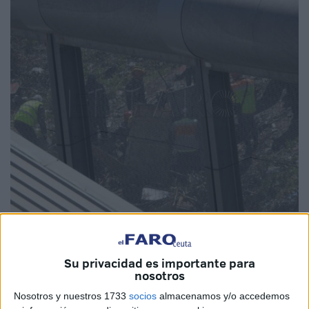
Fotos: Quino
Su privacidad es importante para
nosotros
La
trama de narcotráfico
que unió Ceuta y
Marruecos
a
Nosotros y nuestros 1733
socios
almacenamos y/o accedemos