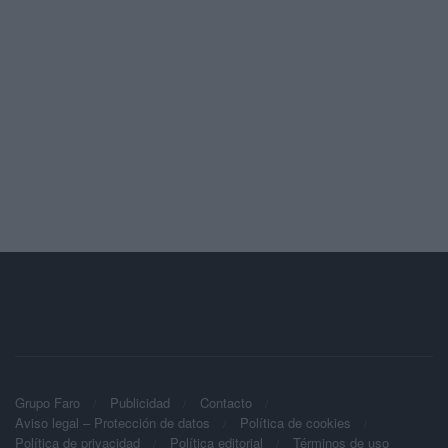
Grupo Faro
Publicidad
Contacto
Aviso legal – Protección de datos
Política de cookies
Política de privacidad
Política editorial
Términos de uso