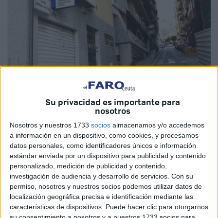
Su privacidad es importante para
nosotros
Imagen de archivo
Nosotros y nuestros 1733
socios
almacenamos y/o accedemos
a información en un dispositivo, como cookies, y procesamos
datos personales, como identificadores únicos e información
estándar enviada por un dispositivo para publicidad y contenido
El
Tribunal Superior
de Justicia de Madrid (TSJM) ha
personalizado, medición de publicidad y contenido,
investigación de audiencia y desarrollo de servicios.
Con su
acordado mantener la calle General
Millán Astray
en el
permiso, nosotros y nuestros socios podemos utilizar datos de
callejero madrileño. Así consta en una sentencia, a la que
localización geográfica precisa e identificación mediante las
ha tenido acceso
Europa Press
, en la que desestima el
características de dispositivos. Puede hacer clic para otorgarnos
recurso del Ayuntamiento de la capital contra la decisión
su consentimiento a nosotros y a nuestros 1733 socios para