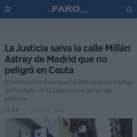
La Justicia salva la calle Millán
Astray de Madrid que no
peligró en Ceuta
El Gobierno local siempre ha defendido los méritos
del fundador de La Legión como personaje
histórico
Por
E.F.
14/05/2021 - 05:45