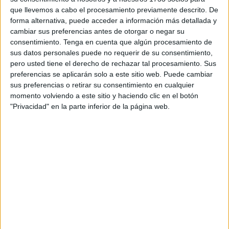
que llevemos a cabo el procesamiento previamente descrito. De
del juez de lo Contencioso-Administrativo número 7 de
forma alternativa, puede acceder a información más detallada y
Madrid de obligar al Consistorio a mantener el nombre de
cambiar sus preferencias antes de otorgar o negar su
la citada calle.
consentimiento.
Tenga en cuenta que algún procesamiento de
sus datos personales puede no requerir de su consentimiento,
De este modo, se confirma la sentencia anterior que salió
pero usted tiene el derecho de rechazar tal procesamiento. Sus
adelante tras llevar el asunto a los tribunales la Plataforma
preferencias se aplicarán solo a este sitio web. Puede cambiar
Patriótica Millán Astray al impugnar la decisión del
sus preferencias o retirar su consentimiento en cualquier
momento volviendo a este sitio y haciendo clic en el botón
entonces Ayuntamiento de Manuela Carmena de retirar
"Privacidad" en la parte inferior de la página web.
calles con reminiscencias franquistas a propuesta de una
comisión que se creó para estudiar casa caso conforma a
la
Ley de Memoria Histórica
.
El juez de instancia señaló que la actuación administrativa
había sido “disconforme” a Derecho, la anuló y condenó al
Consistorio madrileño a mantener el nombre porque su
retirada adolecía de “la suficiente motivación”, ya que no
apreciaba base para concluir “de manera inequívoca” que
Millán Astray “participara en la sublevación militar ni