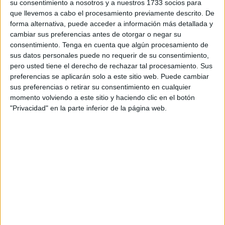
su consentimiento a nosotros y a nuestros 1733 socios para
en que se contrata a personal al que luego no le facilitan
que llevemos a cabo el procesamiento previamente descrito. De
los medios para que pueda cumplir su función, además de
forma alternativa, puede acceder a información más detallada y
cambiar sus preferencias antes de otorgar o negar su
que las formas empleadas con ellos dejan mucho que
consentimiento.
Tenga en cuenta que algún procesamiento de
desear.
sus datos personales puede no requerir de su consentimiento,
pero usted tiene el derecho de rechazar tal procesamiento. Sus
El sindicato, favorable a ese apoyo que llega con
preferencias se aplicarán solo a este sitio web. Puede cambiar
funcionarios, se muestra sorprendido e indignado porque
sus preferencias o retirar su consentimiento en cualquier
la gente llegada de apoyo no dispone de los medios para
momento volviendo a este sitio y haciendo clic en el botón
"Privacidad" en la parte inferior de la página web.
desarrollar adecuadamente la función encomendada. Un
ejemplo básico: no disponen de ordenador porque la
Gerencia no lo ha previsto.
La Gerencia actúa a destiempo y de hecho no
se ha reunido con los trabajadores
Los nombramientos de personal de refuerzo se han
llevado a cabo en distintos campos: Auxilio, Tramitación y
Gestión. Permanecerán un periodo contratados para