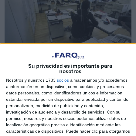
Su privacidad es importante para
Imagen de archivo
nosotros
Nosotros y nuestros 1733
socios
almacenamos y/o accedemos
a información en un dispositivo, como cookies, y procesamos
datos personales, como identificadores únicos e información
CCOO-Justicia
ha denunciado la manera de proceder del
estándar enviada por un dispositivo para publicidad y contenido
Ministerio
, a través de la Gerencia Territorial de Justicia en
personalizado, medición de publicidad y contenido,
Sevilla, a la hora de no dotar de medios al personal
investigación de audiencia y desarrollo de servicios.
Con su
contratado a modo de refuerzo, que en el caso de Ceuta
permiso, nosotros y nuestros socios podemos utilizar datos de
localización geográfica precisa e identificación mediante las
han sido varios
funcionarios
con motivo del extra de
características de dispositivos. Puede hacer clic para otorgarnos
trabajo surgido tras la crisis de mayo. El problema radica