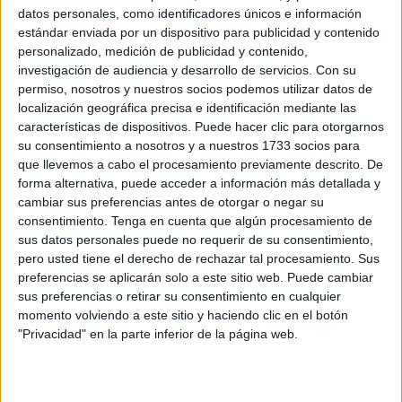
nuevas plazas judiciales
datos personales, como identificadores únicos e información
POR
ISABEL JIMÉNEZ
29/06/2026
0
estándar enviada por un dispositivo para publicidad y contenido
personalizado, medición de publicidad y contenido,
La Justicia reconoce el visado a una marroquí
investigación de audiencia y desarrollo de servicios.
Con su
que trabaja en Ceuta y niega fraude
permiso, nosotros y nuestros socios podemos utilizar datos de
POR
CARMEN ECHARRI
27/06/2026
2
localización geográfica precisa e identificación mediante las
características de dispositivos. Puede hacer clic para otorgarnos
Ceuta, la ciudad española donde más se
su consentimiento a nosotros y a nuestros 1733 socios para
invierte en justicia gratuita por habitante
que llevemos a cabo el procesamiento previamente descrito. De
POR
ISABEL JIMÉNEZ
21/06/2026
1
forma alternativa, puede acceder a información más detallada y
cambiar sus preferencias antes de otorgar o negar su
La particular chatarrería del Servicio Marítimo
consentimiento.
Tenga en cuenta que algún procesamiento de
de la Guardia Civil
sus datos personales puede no requerir de su consentimiento,
POR
CARMEN ECHARRI
21/06/2026
0
pero usted tiene el derecho de rechazar tal procesamiento. Sus
preferencias se aplicarán solo a este sitio web. Puede cambiar
CCOO-Justicia afea la “nefasta” gestión de la
sus preferencias o retirar su consentimiento en cualquier
Gerencia: un verano de asfixia en los
momento volviendo a este sitio y haciendo clic en el botón
juzgados
"Privacidad" en la parte inferior de la página web.
POR
CARMEN ECHARRI
18/05/2026
0
Manuel Olmedo sitúa la transformación de la