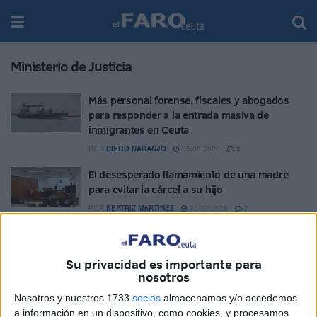
Ministerio de Justicia
Más personal forense, fiscales y abogados
para responder a la entrada masiva de
inmigrantes en Ceuta
POR
DIEGO NARANJO
05/08/2026
3
El desesperado llamamiento de una madre
para evitar la cárcel a su hijo
POR
BEATRIZ MARTÍNEZ
30/07/2026
7
CCOO pide aumentar las plantillas ante la
creación de 500 nuevas unidades judiciales y
Su privacidad es importante para
200 para la Fiscalía
nosotros
POR
ISABEL JIMÉNEZ
09/07/2026
0
Nosotros y nuestros 1733
socios
almacenamos y/o accedemos
El Gobierno deja a Ceuta fuera del reparto de
a información en un dispositivo, como cookies, y procesamos