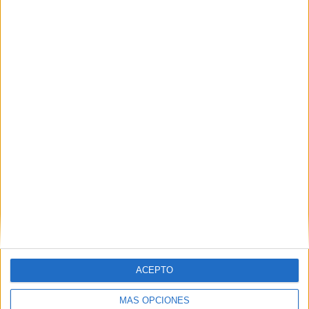
Justicia como "la mayor de las últimas
décadas"
POR
PALOMA ABAD
08/05/2026
5
La Justicia frente al ruido mediático en la
apertura de las XV Jornadas Jurídicas
POR
PALOMA ABAD
07/05/2026
4
1
2
…
34
ACEPTO
MÁS OPCIONES