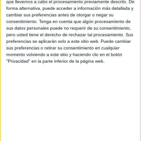
que llevemos a cabo el procesamiento previamente descrito. De
forma alternativa, puede acceder a información más detallada y
Las
estadísticas del Ministerio del Interior
en cuanto a
cambiar sus preferencias antes de otorgar o negar su
llegadas de magrebíes a la Península, Ceuta o Melilla
consentimiento.
Tenga en cuenta que algún procesamiento de
sus datos personales puede no requerir de su consentimiento,
recogen solo el volumen de interceptados pero no
pero usted tiene el derecho de rechazar tal procesamiento. Sus
responden al grueso total de personas que consigue
preferencias se aplicarán solo a este sitio web. Puede cambiar
completar la ruta clandestina y que necesita regular su
sus preferencias o retirar su consentimiento en cualquier
situación administrativa para evitar la expulsión (en los
momento volviendo a este sitio y haciendo clic en el botón
pocos casos en los que Marruecos acepta a sus propios
"Privacidad" en la parte inferior de la página web.
nacionales) y lograr un trabajo legal en España con sus
consiguientes derechos laborales.
Hay auténticos especialistas en aprovecharse de
empresas que, sin conocimiento de sus titulares, emplean
sus datos para lograr esa apariencia de legalidad en los
ciudadanos extranjeros que no reúnen los requisitos
recogidos en la legislación tales como demostrar la
permanencia en España de manera continuada durante 3
años como mínimo, tener vínculos familiares o acreditar la