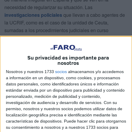
necesidad de regularizar su situación. Las
investigaciones policiales
que llevan a cabo agentes de
la UCRIF, como es el caso de la unidad de Ceuta,
sumadas a los procedimientos judiciales en curso
demuestran hasta qué punto se ha llegado a constituir una
auténtica maquinaria delictiva para garantizar esas
regularizaciones.
Su privacidad es importante para
nosotros
Se crean empresas ficticias
con altas simuladas a
la
Nosotros y nuestros 1733
socios
almacenamos y/o accedemos
Seguridad Social
con el fin de que los beneficiarios
a información en un dispositivo, como cookies, y procesamos
puedan cumplir con los requisitos establecidos en la
datos personales, como identificadores únicos e información
normativa en materia de extranjería, justificar medios de
estándar enviada por un dispositivo para publicidad y contenido
vida o recibir prestaciones de manera indebida amén de
personalizado, medición de publicidad y contenido,
investigación de audiencia y desarrollo de servicios.
Con su
acceder, en algunos casos, a beneficios penitenciarios.
permiso, nosotros y nuestros socios podemos utilizar datos de
localización geográfica precisa e identificación mediante las
En otros casos esas altas se dan tomando datos de
características de dispositivos. Puede hacer clic para otorgarnos
empresas legales cuyos titulares no son conocedores de
su consentimiento a nosotros y a nuestros 1733 socios para
lo que se está haciendo a sus espaldas.