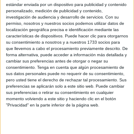
estándar enviada por un dispositivo para publicidad y contenido
La
Policía Nacional
celebra en Ceuta desde este lunes, y
personalizado, medición de publicidad y contenido,
investigación de audiencia y desarrollo de servicios.
Con su
hasta el día 19 de este mes, el
'Curso de Actualización
permiso, nosotros y nuestros socios podemos utilizar datos de
para Guías Caninos',
una actividad formativa organizada
localización geográfica precisa e identificación mediante las
por la División de Formación y Perfeccionamiento a través
características de dispositivos. Puede hacer clic para otorgarnos
del Centro de Actualización y Especialización, dirigida al
su consentimiento a nosotros y a nuestros 1733 socios para
que llevemos a cabo el procesamiento previamente descrito. De
personal destinado en
Unidades Especiales de Guías
forma alternativa, puede acceder a información más detallada y
Caninos
.
cambiar sus preferencias antes de otorgar o negar su
consentimiento.
Tenga en cuenta que algún procesamiento de
Esta edición posee un carácter especialmente relevante al
sus datos personales puede no requerir de su consentimiento,
tratarse de
la primera vez que dicho curso se desarrolla
pero usted tiene el derecho de rechazar tal procesamiento. Sus
en Ceuta
, convirtiendo a la ciudad en punto de encuentro
preferencias se aplicarán solo a este sitio web. Puede cambiar
sus preferencias o retirar su consentimiento en cualquier
para especialistas procedentes de diferentes plantillas de
momento volviendo a este sitio y haciendo clic en el botón
la Policía Nacional de España.
"Privacidad" en la parte inferior de la página web.
Se contará con la
presencia de dos
guías caninos
pertenecientes a la Comandancia General de Ceuta
,
favoreciendo con ello el intercambio de conocimientos y