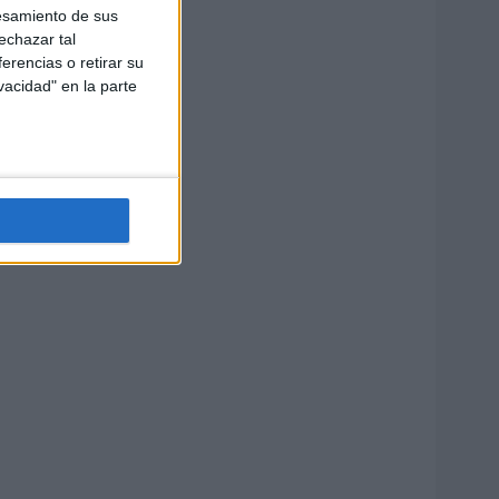
esamiento de sus
echazar tal
erencias o retirar su
vacidad" en la parte