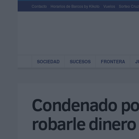
Contacto
Horarios de Barcos by Kikoto
Vuelos
Sorteo Cruz
SOCIEDAD
SUCESOS
FRONTERA
J
Condenado por
robarle dinero