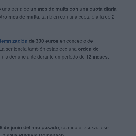
o una pena de
un mes de multa con una cuota diaria
otro mes de multa
, también con una cuota diaria de 2
demnización
de 300 euros
en concepto de
. La sentencia también establece una
orden de
n la denunciante durante un periodo de
12 meses
.
29 de junio del año pasado
, cuando el acusado se
n la
calle Puyuelo Domenech.