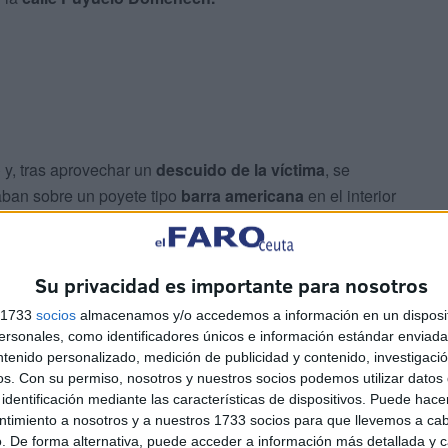
o
y, tras aprovechar un
descuido de la víctima
, se
ban sobre un poyete tipo
barra americana
en el interior
ó la
huida
del lugar. Para consumar la sustracción,
Su privacidad es importante para nosotros
azos
y la
empujó
, según los hechos
reconocidos por el
s 1733
socios
almacenamos y/o accedemos a información en un disposit
sonales, como identificadores únicos e información estándar enviada 
ntenido personalizado, medición de publicidad y contenido, investigaci
os.
Con su permiso, nosotros y nuestros socios podemos utilizar datos 
identificación mediante las características de dispositivos. Puede hacer
ntimiento a nosotros y a nuestros 1733 socios para que llevemos a ca
. De forma alternativa, puede acceder a información más detallada y 