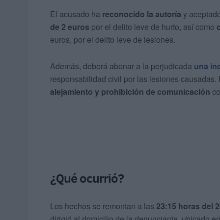
El acusado ha
reconocido la autoría
y aceptad
de 2 euros
por el delito leve de hurto, así como
euros, por el delito leve de lesiones.
Además, deberá abonar a la perjudicada
una
in
responsabilidad civil por las lesiones causadas
alejamiento y prohibición de comunicación
co
¿Qué ocurrió?
Los hechos se remontan a las
23:15 horas del 
dirigió al domicilio de la denunciante, ubicado e