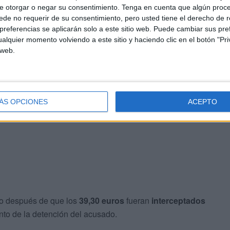
e otorgar o negar su consentimiento.
Tenga en cuenta que algún proc
de no requerir de su consentimiento, pero usted tiene el derecho de r
referencias se aplicarán solo a este sitio web. Puede cambiar sus pref
alquier momento volviendo a este sitio y haciendo clic en el botón "Pri
 web.
la víctima sufrió
hematomas en ambos antebrazos
y
 de una primera asistencia sanitaria.
siones sufridas, periodo considerado de
perjuicio
ÁS OPCIONES
ACEPTO
 la sentencia.
do después de que los
39,30 euros
fueran
interceptados
to de la detención del acusado.