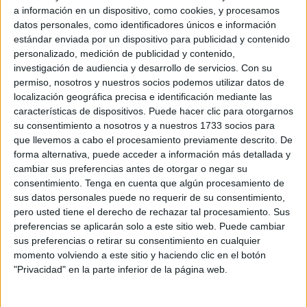
mientras los agentes intentaban ejecutar una
orden
a información en un dispositivo, como cookies, y procesamos
datos personales, como identificadores únicos e información
judicial de
ingreso involuntario
en el hospital por
estándar enviada por un dispositivo para publicidad y contenido
tuberculosis.
personalizado, medición de publicidad y contenido,
investigación de audiencia y desarrollo de servicios.
Con su
La actuación se desarrolló a lo largo de toda la mañana y
permiso, nosotros y nuestros socios podemos utilizar datos de
parte de la tarde, después de que los agentes acudieran al
localización geográfica precisa e identificación mediante las
inmueble para proceder al traslado del afectado,
características de dispositivos. Puede hacer clic para otorgarnos
su consentimiento a nosotros y a nuestros 1733 socios para
diagnosticado de tuberculosis
y que, según las
que llevemos a cabo el procesamiento previamente descrito. De
informaciones consultadas,
se negaba a recibir el
forma alternativa, puede acceder a información más detallada y
tratamiento
médico prescrito.
cambiar sus preferencias antes de otorgar o negar su
consentimiento.
Tenga en cuenta que algún procesamiento de
Horas de negociación
sus datos personales puede no requerir de su consentimiento,
pero usted tiene el derecho de rechazar tal procesamiento. Sus
preferencias se aplicarán solo a este sitio web. Puede cambiar
Fuentes consultadas han señalado que el hombre padece
sus preferencias o retirar su consentimiento en cualquier
esta enfermedad infecciosa
desde
el pasado mes de
momento volviendo a este sitio y haciendo clic en el botón
octubre
. Ha estado durante meses haciendo vida normal
"Privacidad" en la parte inferior de la página web.
en la calle, sin tratamiento y con tuberculosis activa.