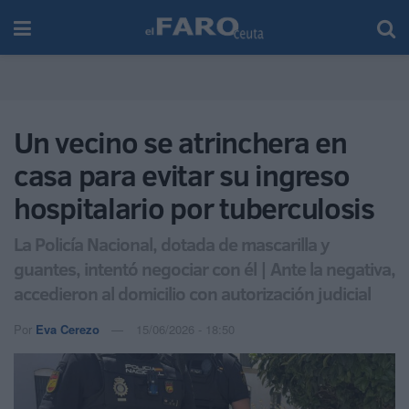
Un vecino se atrinchera en
casa para evitar su ingreso
hospitalario por tuberculosis
La Policía Nacional, dotada de mascarilla y
guantes, intentó negociar con él | Ante la negativa,
accedieron al domicilio con autorización judicial
Por
Eva Cerezo
15/06/2026 - 18:50