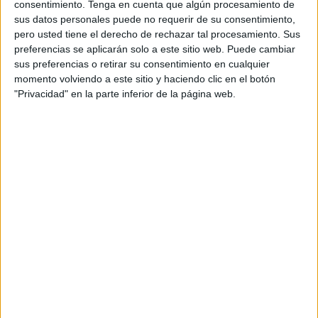
consentimiento.
Tenga en cuenta que algún procesamiento de
detención y puesta a disposición judicial.
sus datos personales puede no requerir de su consentimiento,
pero usted tiene el derecho de rechazar tal procesamiento. Sus
Con anterioridad había sido condenado por un delito de
preferencias se aplicarán solo a este sitio web. Puede cambiar
violencia de género
, ahora se ordena la entrada en
sus preferencias o retirar su consentimiento en cualquier
prisión por quebrantar esa medida impuesta, es decir, por
momento volviendo a este sitio y haciendo clic en el botón
no cumplir una resolución judicial.
"Privacidad" en la parte inferior de la página web.
Prisión preventiva a la espera de
juicio
Permanecerá en
prisión preventiva
hasta la señalización
de vista oral, en la que deberá responder de esta acción
delictiva ante el juzgado.
La medida se notificó este mismo domingo y tras el dictado
del auto se procedió a su
traslado a la
cárcel
de
Mendizábal.