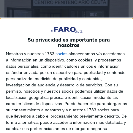
Su privacidad es importante para
nosotros
Nosotros y nuestros 1733
socios
almacenamos y/o accedemos
a información en un dispositivo, como cookies, y procesamos
datos personales, como identificadores únicos e información
Imagen de archivo
estándar enviada por un dispositivo para publicidad y contenido
personalizado, medición de publicidad y contenido,
investigación de audiencia y desarrollo de servicios.
Con su
permiso, nosotros y nuestros socios podemos utilizar datos de
localización geográfica precisa e identificación mediante las
Un
exfutbolista
que estuvo en
varios equipos de Ceuta
características de dispositivos. Puede hacer clic para otorgarnos
y de la Península ha ingresado
en
prisión
este domingo
su consentimiento a nosotros y a nuestros 1733 socios para
por un
delito de quebrantamiento
.
que llevemos a cabo el procesamiento previamente descrito. De
forma alternativa, puede acceder a información más detallada y
La orden la dictó el mismo juzgado de guardia tras su
cambiar sus preferencias antes de otorgar o negar su