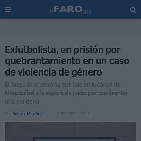
Exfutbolista, en prisión por
quebrantamiento en un caso
de violencia de género
El Juzgado ordenó su entrada en la cárcel de
Mendizábal a la espera de juicio por quebrantar
una condena
Por
Beatriz Martínez
28/07/2025 - 07:12