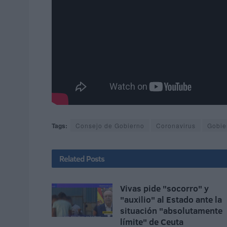
Tags:
Consejo de Gobierno
Coronavirus
Gobie
Related
Posts
Vivas pide "socorro" y
"auxilio" al Estado ante la
situación "absolutamente
límite" de Ceuta