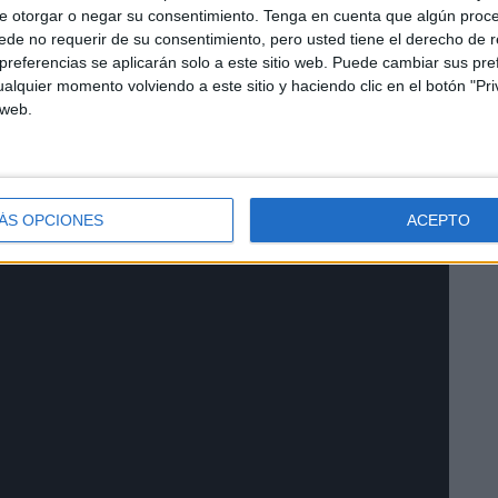
e otorgar o negar su consentimiento.
Tenga en cuenta que algún proc
de no requerir de su consentimiento, pero usted tiene el derecho de r
referencias se aplicarán solo a este sitio web. Puede cambiar sus pref
nio con el Ministerio de Sanidad para la cesión de datos
alquier momento volviendo a este sitio y haciendo clic en el botón "Pri
na a través de una aplicación. Tiene como finalidad la
 web.
proceden de vuelos internacionales proporcionando
ner contacto con el virus. Se posibilita la localización
 o el seguimiento de las personas para detectar, con
ÁS OPCIONES
ACEPTO