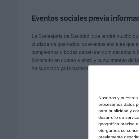
Eventos sociales previa informac
La Consejería de Sanidad, que tendrá mucho que 
ciudadanía que todos los eventos sociales que s
cumpleaños o bodas deben ser comunicados a Sa
Ministerio en cuanto a aforo y cumplimiento de l
ha superado ya la barrera de los 40 casos, uno d
Nosotros y nuestro
procesamos datos per
para publicidad y co
desarrollo de servici
geográfica precisa e 
otorgarnos su conse
previamente descrito