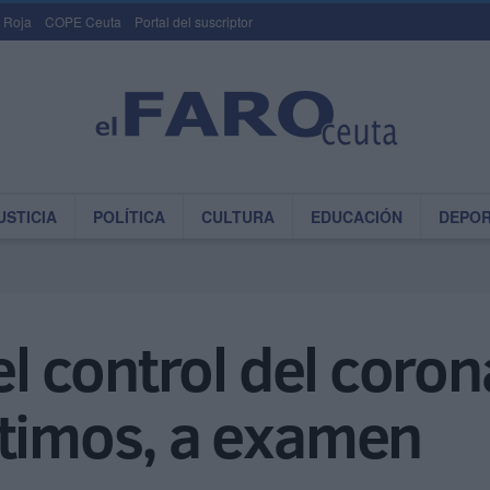
 Roja
COPE Ceuta
Portal del suscriptor
USTICIA
POLÍTICA
CULTURA
EDUCACIÓN
DEPO
el control del coro
ítimos, a examen