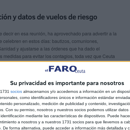
ión y datos de vuelos de riesgo
decir en esa reunión, ha aprovechado para advertir a la
e celebren en estos días: bautizos, comuniones,
nidad y ajustarse a las órdenes que ha dado el
as medidas para evitar los contagios, toda vez que Ceuta
e ellos de ingreso en el
Hospital Universitario.
Su privacidad es importante para nosotros
s 1731
socios
almacenamos y/o accedemos a información en un disposit
sonales, como identificadores únicos e información estándar enviada 
ntenido personalizado, medición de publicidad y contenido, investigaci
os.
Con su permiso, nosotros y nuestros socios podemos utilizar datos 
identificación mediante las características de dispositivos. Puede hacer
ntimiento a nosotros y a nuestros 1731 socios para que llevemos a ca
. De forma alternativa, puede acceder a información más detallada y 