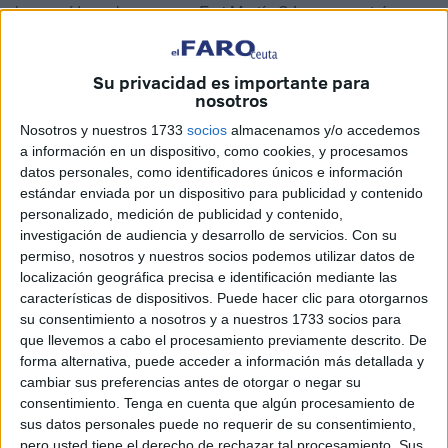
ha recaído en la empresa Frai Martín S.L., cuyo patrón es
Rafael Ariza Sánchez.
Este reconocimiento es un galardón que otorga la
Su privacidad es importante para
nosotros
Federación Española de
Bancos de Alimentos
a nivel
regional a las
empresas
, instituciones y fundaciones que
Nosotros y nuestros 1733
socios
almacenamos y/o accedemos
a información en un dispositivo, como cookies, y procesamos
han destacado por su labor solidaria y que ya alcanza la
datos personales, como identificadores únicos e información
décima edición.
estándar enviada por un dispositivo para publicidad y contenido
personalizado, medición de publicidad y contenido,
investigación de audiencia y desarrollo de servicios.
Con su
permiso, nosotros y nuestros socios podemos utilizar datos de
localización geográfica precisa e identificación mediante las
características de dispositivos. Puede hacer clic para otorgarnos
su consentimiento a nosotros y a nuestros 1733 socios para
que llevemos a cabo el procesamiento previamente descrito. De
forma alternativa, puede acceder a información más detallada y
cambiar sus preferencias antes de otorgar o negar su
consentimiento.
Tenga en cuenta que algún procesamiento de
sus datos personales puede no requerir de su consentimiento,
pero usted tiene el derecho de rechazar tal procesamiento. Sus