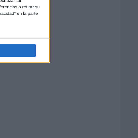
echazar tal
erencias o retirar su
vacidad" en la parte