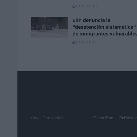
HACE 3 DÍAS
Elín denuncia la
“desatención sistemática”
de inmigrantes vulnerable
HACE 6 DÍAS
Grupo Faro
Publicida
Grupo Faro © 2023