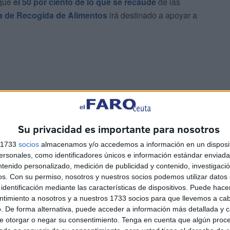
 que
el 50 por ciento de lo que se recaude
de las
 de Recogida de Alimentos
irá destinado a apoyar a
ecordado a los voluntarios las novedades de esta
Su privacidad es importante para nosotros
es en los distintos supermercados irá destinado de forma
estra ciudad.
s 1733
socios
almacenamos y/o accedemos a información en un disposit
sonales, como identificadores únicos e información estándar enviada 
ntenido personalizado, medición de publicidad y contenido, investigaci
os.
Con su permiso, nosotros y nuestros socios podemos utilizar datos 
identificación mediante las características de dispositivos. Puede hacer
ntimiento a nosotros y a nuestros 1733 socios para que llevemos a ca
. De forma alternativa, puede acceder a información más detallada y 
e otorgar o negar su consentimiento.
Tenga en cuenta que algún proc