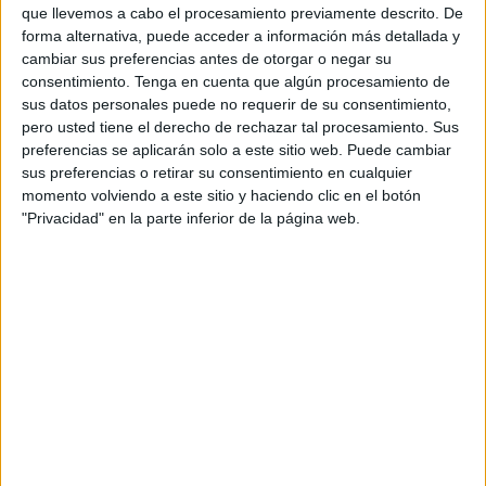
que llevemos a cabo el procesamiento previamente descrito. De
forma alternativa, puede acceder a información más detallada y
Eso lo tiene claro la
explotación de Jimena
, ubicada en
cambiar sus preferencias antes de otorgar o negar su
el
Puente del Quemadero
, que ya
ha agotado las 1.600
consentimiento.
Tenga en cuenta que algún procesamiento de
cabezas de ganado
ovino previstas para la Pascua, pero
sus datos personales puede no requerir de su consentimiento,
tiene previsto
abastecer de más corderos
a la ciudad
pero usted tiene el derecho de rechazar tal procesamiento. Sus
preferencias se aplicarán solo a este sitio web. Puede cambiar
este mismo martes
.
sus preferencias o retirar su consentimiento en cualquier
momento volviendo a este sitio y haciendo clic en el botón
El día 19, por la tarde
, llegarán más, atendiendo así la
"Privacidad" en la parte inferior de la página web.
demanda de clientes y familias
que quieren adquirir un
cordero para el Eid al-Adha en esta explotación en donde,
tal y como ha consultado
El Faro
, la aceptación “ha sido
muy alta”.
El mismo precio, el más económico,
ajustado y equitativo para las
familias