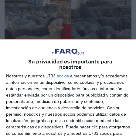
Su privacidad es importante para
nosotros
Nosotros y nuestros 1733
socios
almacenamos y/o accedemos
Imagen cedida
a información en un dispositivo, como cookies, y procesamos
datos personales, como identificadores únicos e información
estándar enviada por un dispositivo para publicidad y contenido
personalizado, medición de publicidad y contenido,
investigación de audiencia y desarrollo de servicios.
Con su
A pocos días de la celebración del
Eid al-Adha
, Ceuta
permiso, nosotros y nuestros socios podemos utilizar datos de
está ofreciendo una
demanda de ganado
similar a la de
localización geográfica precisa e identificación mediante las
otros años. Se trata de que todas las familias puedan
características de dispositivos. Puede hacer clic para otorgarnos
su consentimiento a nosotros y a nuestros 1733 socios para
adquirir su cordero sin sufrir ninguna merma.