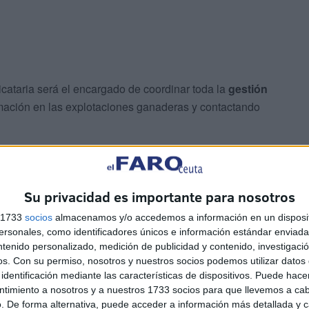
cataria será el encargado de coordinar toda la
gestión
ormación en las explotaciones ganaderas y contactando
”.
Su privacidad es importante para nosotros
s 1733
socios
almacenamos y/o accedemos a información en un disposit
sonales, como identificadores únicos e información estándar enviada 
ntenido personalizado, medición de publicidad y contenido, investigaci
os.
Con su permiso, nosotros y nuestros socios podemos utilizar datos 
alizará el sacrificio.
identificación mediante las características de dispositivos. Puede hacer
ntimiento a nosotros y a nuestros 1733 socios para que llevemos a ca
. De forma alternativa, puede acceder a información más detallada y 