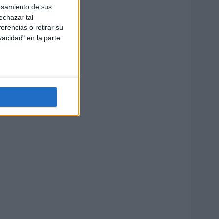
esamiento de sus
echazar tal
erencias o retirar su
vacidad" en la parte