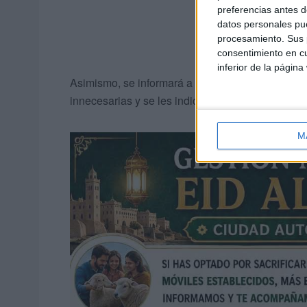
preferencias antes d
datos personales pue
procesamiento. Sus p
consentimiento en cu
inferior de la página
Asimismo, se informará a las familias del
horari
innecesarias y se les indicará cuándo podrán re
M