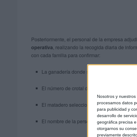
Posteriormente, el personal de la empresa adjudi
operativa
, realizando la recogida diaria de inf
con cada familia para confirmar:
La ganadería donde se adquirió la
“Udhiya
El número de crotal del animal.
Nosotros y nuestro
procesamos datos per
El matadero seleccionado.
para publicidad y co
desarrollo de servici
El nombre de la persona en cuyo nombre se re
geográfica precisa e 
otorgarnos su conse
previamente descrito