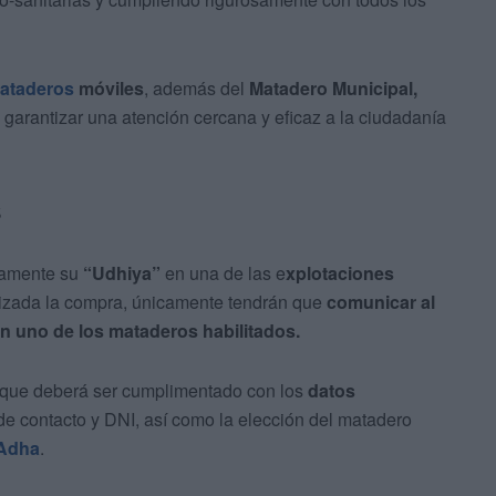
ataderos
móviles
, además del
Matadero Municipal,
a garantizar una atención cercana y eficaz a la ciudadanía
s
iamente su
“Udhiya”
en una de las e
xplotaciones
lizada la compra, únicamente tendrán que
comunicar al
en uno de los mataderos habilitados.
que deberá ser cumplimentado con los
datos
de contacto y DNI, así como la elección del matadero
-Adha
.