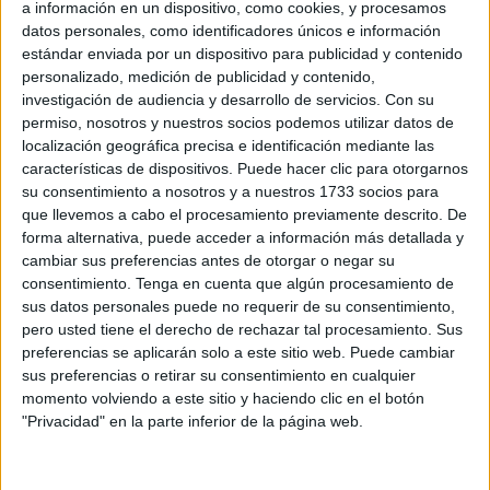
a información en un dispositivo, como cookies, y procesamos
trayecto existe
una larga preparación administrativa
y
datos personales, como identificadores únicos e información
logística que, según explican desde la empresa, se lleva
estándar enviada por un dispositivo para publicidad y contenido
organizando durante meses.
personalizado, medición de publicidad y contenido,
investigación de audiencia y desarrollo de servicios.
Con su
350 euros por cordero
permiso, nosotros y nuestros socios podemos utilizar datos de
localización geográfica precisa e identificación mediante las
características de dispositivos. Puede hacer clic para otorgarnos
En esta ocasión, el viaje se realizó durante la noche para
su consentimiento a nosotros y a nuestros 1733 socios para
reducir el estrés de los animales.
que llevemos a cabo el procesamiento previamente descrito. De
forma alternativa, puede acceder a información más detallada y
cambiar sus preferencias antes de otorgar o negar su
consentimiento.
Tenga en cuenta que algún procesamiento de
sus datos personales puede no requerir de su consentimiento,
pero usted tiene el derecho de rechazar tal procesamiento. Sus
preferencias se aplicarán solo a este sitio web. Puede cambiar
“Al haber viajado de noche, los corderos
han estado más
sus preferencias o retirar su consentimiento en cualquier
momento volviendo a este sitio y haciendo clic en el botón
tranquilos
y la descarga ha sido más leve para ellos”,
"Privacidad" en la parte inferior de la página web.
explica Mohamed Ali. Un detalle que influye directamente
“en el bienestar y la calidad del ganado”.