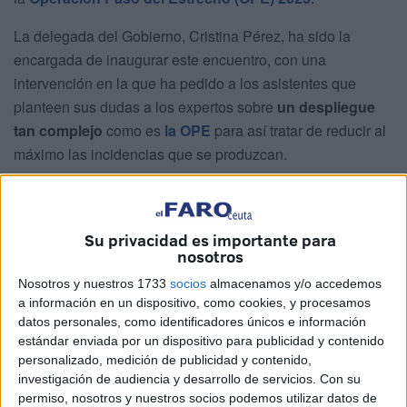
La delegada del Gobierno, Cristina Pérez, ha sido la
encargada de inaugurar este encuentro, con una
intervención en la que ha pedido a los asistentes que
planteen sus dudas a los expertos sobre
un despliegue
tan complejo
como es
la OPE
para así tratar de reducir al
máximo las incidencias que se produzcan.
Su privacidad es importante para
nosotros
Nosotros y nuestros 1733
socios
almacenamos y/o accedemos
a información en un dispositivo, como cookies, y procesamos
datos personales, como identificadores únicos e información
estándar enviada por un dispositivo para publicidad y contenido
personalizado, medición de publicidad y contenido,
investigación de audiencia y desarrollo de servicios.
Con su
permiso, nosotros y nuestros socios podemos utilizar datos de