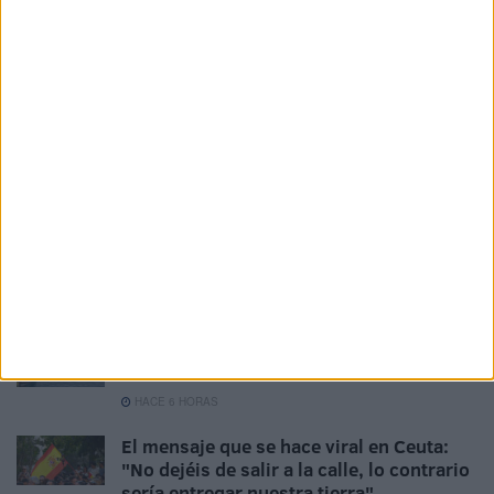
El Instituto de Medicina Legal de Ceuta
finaliza las autopsias de los 82 fallecidos
en la avalancha
HACE 2 HORAS
Avanza la instalación de servicios
básicos para inmigrantes: una carpa, luz
y agua
HACE 3 HORAS
Persecución de la Guardia Civil a una
moto de agua en un pase de inmigrantes
HACE 4 HORAS
La Guardia Civil localiza el cadáver de un
varón en la almadrabeta del Recinto
HACE 6 HORAS
El mensaje que se hace viral en Ceuta:
"No dejéis de salir a la calle, lo contrario
sería entregar nuestra tierra"