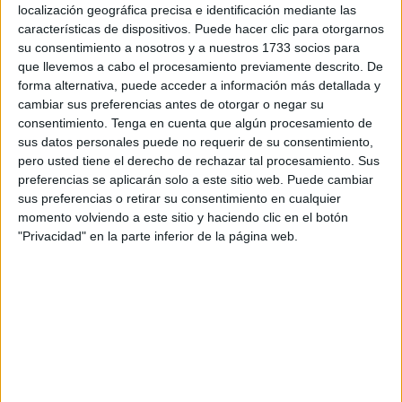
localización geográfica precisa e identificación mediante las
características de dispositivos. Puede hacer clic para otorgarnos
su consentimiento a nosotros y a nuestros 1733 socios para
que llevemos a cabo el procesamiento previamente descrito. De
forma alternativa, puede acceder a información más detallada y
Pérez ha abundado en que “estamos aquí para tratar de
cambiar sus preferencias antes de otorgar o negar su
consentimiento.
Tenga en cuenta que algún procesamiento de
colaborar y resolver algún problema o alguna duda que
sus datos personales puede no requerir de su consentimiento,
pueda surgir”. Respecto al operativo, que arrancó el 15 de
pero usted tiene el derecho de rechazar tal procesamiento. Sus
junio, la delegada ha resaltado
el papel de la Policía
preferencias se aplicarán solo a este sitio web. Puede cambiar
Portuaria
este año debido a las obras que se están
sus preferencias o retirar su consentimiento en cualquier
momento volviendo a este sitio y haciendo clic en el botón
desarrollando en esta infraestructura.
"Privacidad" en la parte inferior de la página web.
El condicionante de las obras en el
puerto
Ha añadido que “si bien no dejan de ser inversiones para
el futuro y para mejora de todas las instalaciones, a día de
hoy suponen una servidumbre para todo lo que tiene