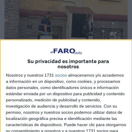
Su privacidad es importante para
nosotros
Nosotros y nuestros 1731
socios
almacenamos y/o accedemos
Foto: Kike Román
a información en un dispositivo, como cookies, y procesamos
datos personales, como identificadores únicos e información
estándar enviada por un dispositivo para publicidad y contenido
personalizado, medición de publicidad y contenido,
investigación de audiencia y desarrollo de servicios.
Con su
Los tres detenidos
tras la
muerte de un bebé de 8 días
permiso, nosotros y nuestros socios podemos utilizar datos de
en una vivienda ubicada en
Alférez Provisional
serán
localización geográfica precisa e identificación mediante las
puestos a disposición
del Juzgado de Instrucción
características de dispositivos. Puede hacer clic para otorgarnos
número 2 de Ceuta
este miércoles.
su consentimiento a nosotros y a nuestros 1731 socios para