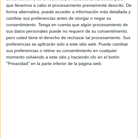
que llevemos a cabo el procesamiento previamente descrito. De
Es al menos lo que espera la Policía Nacional, toda vez
forma alternativa, puede acceder a información más detallada y
cambiar sus preferencias antes de otorgar o negar su
que continúa con la investigación abierta.
consentimiento.
Tenga en cuenta que algún procesamiento de
sus datos personales puede no requerir de su consentimiento,
Los arrestados son los
padres del pequeño y su tío
,
pero usted tiene el derecho de rechazar tal procesamiento. Sus
trasladados los tres a dependencias policiales en la misma
preferencias se aplicarán solo a este sitio web. Puede cambiar
noche de este domingo, cuando tras un aviso a la Policía
sus preferencias o retirar su consentimiento en cualquier
se pudo constatar la muerte del bebé.
momento volviendo a este sitio y haciendo clic en el botón
"Privacidad" en la parte inferior de la página web.
Datos de la autopsia y el TAC
Los datos de la
autopsia
y el TAC
realizado al cuerpo del
fallecido son
claves
a la hora de valorar este caso.
El mismo sigue
bajo investigación de la UDEV-
Personas
, que ha contado con el respaldo de la
Policía
Científica
para realizar la
inspección ocular
de la
vivienda al detalle, habiendo acudido a la misma en varias