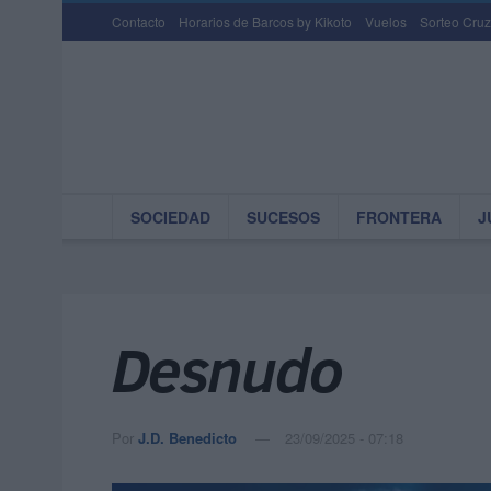
Contacto
Horarios de Barcos by Kikoto
Vuelos
Sorteo Cruz
SOCIEDAD
SUCESOS
FRONTERA
J
Desnudo
Por
J.D. Benedicto
23/09/2025 - 07:18