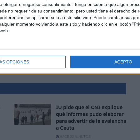
e otorgar o negar su consentimiento.
Tenga en cuenta que algún proc
de no requerir de su consentimiento, pero usted tiene el derecho de r
referencias se aplicarán solo a este sitio web. Puede cambiar sus pref
alquier momento volviendo a este sitio y haciendo clic en el botón "Pri
 web.
 mera especulación.
ndo mi madre, cuando vaya a la ducha y en otros
ue pensar, de reír o añorar a nadie.
ÁS OPCIONES
ACEPTO
a
IU pide que el CNI explique
qué informes pudo elaborar
para advertir de la avalancha
a Ceuta
HACE 22 MINUTOS