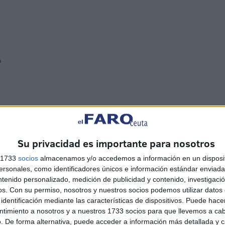
?
pente en un paraíso donde no hay normas, pero hay
Su privacidad es importante para nosotros
 bueno y lo malo, de un camino u otro.
s 1733
socios
almacenamos y/o accedemos a información en un disposit
sonales, como identificadores únicos e información estándar enviada 
tra ciudad?
ntenido personalizado, medición de publicidad y contenido, investigaci
os.
Con su permiso, nosotros y nuestros socios podemos utilizar datos 
identificación mediante las características de dispositivos. Puede hacer
ntimiento a nosotros y a nuestros 1733 socios para que llevemos a ca
. De forma alternativa, puede acceder a información más detallada y 