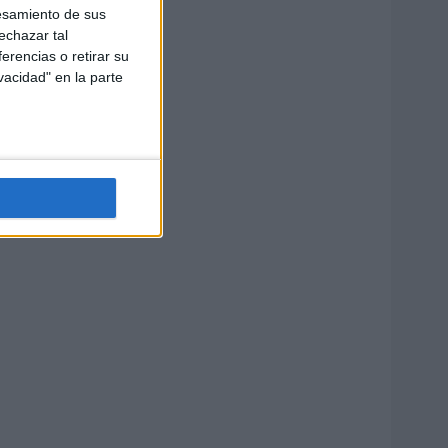
esamiento de sus
echazar tal
erencias o retirar su
vacidad" en la parte