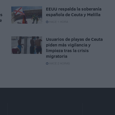
EEUU respalda la soberanía
es
española de Ceuta y Melilla
e
HACE 1 HORA
Usuarios de playas de Ceuta
piden más vigilancia y
limpieza tras la crisis
migratoria
HACE 2 HORAS