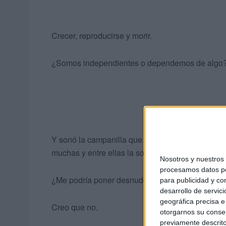
Crecer, reproducirse y morir.
¿Somos independientes o dependemos de algo
Y sonó la campanilla que nos hace entrar de re
muchas y entre ellas la sociedad da pistas de lo
Nosotros y nuestro
procesamos datos per
¿Me podría poner desnudo en una calle de nues
para publicidad y co
desarrollo de servici
geográfica precisa e 
Creo que no.
otorgarnos su conse
previamente descrito