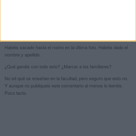
prefiero que a todos los delincuentes se les muestre el rostro y
así la sociedad conozcamos quienes son los delincuentes que
nos rodean,enhorabuena para el diario el faro parece que ya
maduraste a base de garrotazos
H
comentó:
hace 1 año
Habéis sacado hasta el rostro en la última foto. Habéis dado el
nombre y apellido.
¿Qué ganáis con todo esto? ¿Marcar a los familiares?
No sé qué os enseñan en la facultad, pero seguro que esto no.
Y aunque no publiqueis este comentario al menos lo leeréis.
Poco tacto.