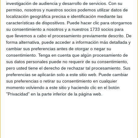
Se opone al indulto y niega atenuantes, es decir, aunque
investigación de audiencia y desarrollo de servicios.
Con su
el acusado ya culpable tuviera trastorno paranoide y otro
permiso, nosotros y nuestros socios podemos utilizar datos de
localización geográfica precisa e identificación mediante las
bipolar, ambos no influyeron en su acción.
características de dispositivos. Puede hacer clic para otorgarnos
su consentimiento a nosotros y a nuestros 1733 socios para
El Jurado le considera culpable de todos los delitos:
que llevemos a cabo el procesamiento previamente descrito. De
asesinato, maltrato habitual en el ámbito familiar, lesiones
forma alternativa, puede acceder a información más detallada y
a su hija y contra la integridad moral.
cambiar sus preferencias antes de otorgar o negar su
consentimiento.
Tenga en cuenta que algún procesamiento de
Tres años después de aquel crimen y tras dos
sus datos personales puede no requerir de su consentimiento,
semanas de intensas sesiones judiciales
desarrolladas
pero usted tiene el derecho de rechazar tal procesamiento. Sus
preferencias se aplicarán solo a este sitio web. Puede cambiar
en la sala de la Sección VI de la
Audiencia Provincial de
sus preferencias o retirar su consentimiento en cualquier
Cádiz en Ceuta
, los hombres y mujeres erigidos en jueces
momento volviendo a este sitio y haciendo clic en el botón
no profesionales, pero, en definitiva, jueces, han hecho
"Privacidad" en la parte inferior de la página web.
público el veredicto.