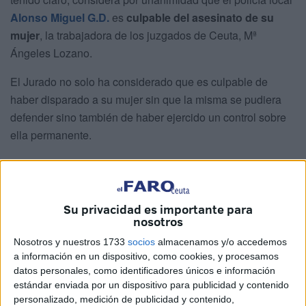
Alonso Miguel G.D.
es
culpable del asesinato de su
mujer
, la trabajadora de los juzgados de Ceuta, Mª
Ángeles Lozano.
El Jurado no solo ha considerado que es culpable de
haber disparado a su mujer sin que la misma se pudiera
defender sino también de haber ejercido un control sobre
ella permanente.
Queda probado que ejerció daños en su hija a la que
provocó tratos denigrantes. Lo considera culpable por
manifestaciones vertidas por quien era menor en aquel
Su privacidad es importante para
entonces y su psicóloga.
nosotros
Nosotros y nuestros 1733
socios
almacenamos y/o accedemos
Se niega el Jurado a dejar la pena en suspensión y
a información en un dispositivo, como cookies, y procesamos
advierte que no debe suspenderse porque no se dan los
datos personales, como identificadores únicos e información
requisitos.
estándar enviada por un dispositivo para publicidad y contenido
personalizado, medición de publicidad y contenido,